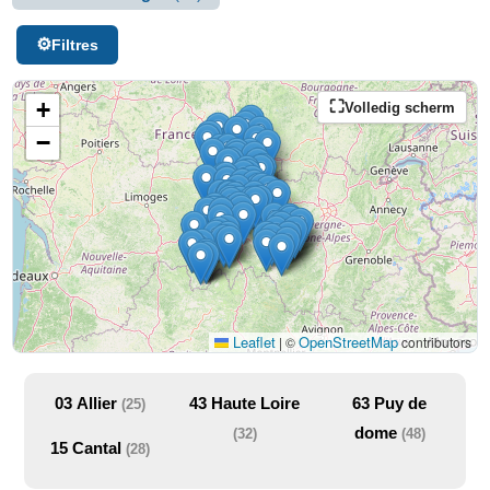
Filtres
+
Volledig scherm
−
Leaflet
OpenStreetMap
|
©
contributors
03
Allier
43
Haute Loire
63
Puy de
(25)
dome
(32)
(48)
15
Cantal
(28)