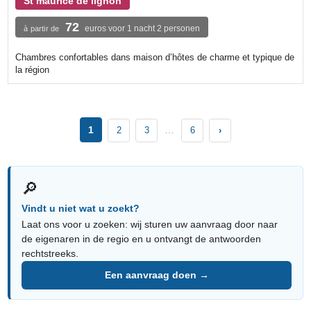
St maurice de lignon
72
euros voor 1 nacht 2 personen
à partir de
Chambres confortables dans maison d’hôtes de charme et typique de
la région
1
…
2
3
6
›
🔎
Vindt u niet wat u zoekt?
Laat ons voor u zoeken: wij sturen uw aanvraag door naar
de eigenaren in de regio en u ontvangt de antwoorden
rechtstreeks.
Een aanvraag doen →