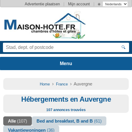
|
|
Advertentie plaatsen
Mijn account
🌐
🔍
›
› Auvergne
Home
France
Hébergements en Auvergne
107 annonces trouvées
Alle
(107)
Bed and breakfast, B and B
(61)
Vakantiewoningen
(36)