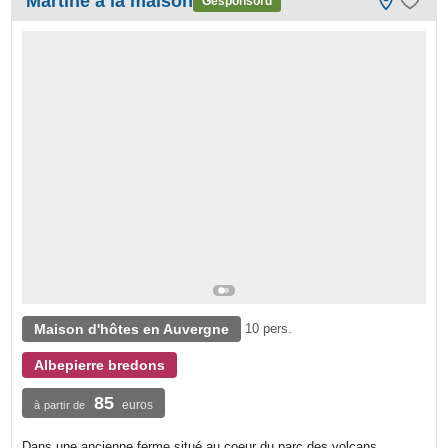
Martine a la maison
Gesponsord
Maison d'hôtes en Auvergne
10 pers.
Albepierre bredons
85
euros
à partir de
Dans une ancienne ferme situé au coeur du parc des volcans