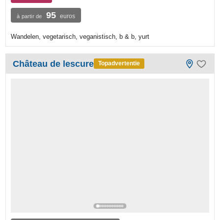
95
euros
à partir de
Wandelen, vegetarisch, veganistisch, b & b, yurt
Château de lescure
Topadvertentie