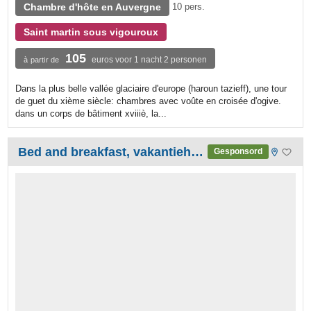
Chambre d'hôte en Auvergne
10 pers.
Saint martin sous vigouroux
105
euros voor 1 nacht 2 personen
à partir de
Dans la plus belle vallée glaciaire d'europe (haroun tazieff), une tour
de guet du xième siècle: chambres avec voûte en croisée d'ogive.
dans un corps de bâtiment xviiiè, la...
Bed and breakfast, vakantiehuis Gite Plein Sud
Gesponsord