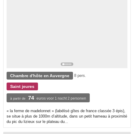
Chambre d'hôte en Auvergne
8 pers.
Saint jeures
74
euros voor 1 nacht 2 personen
à partir de
« la ferme de madelonnet » (labélisé gîtes de france classée 3 épis),
se situe à plus de 1000m d’altitude, dans un petit hameau à proximité
du pic du lizieux sur le plateau du...