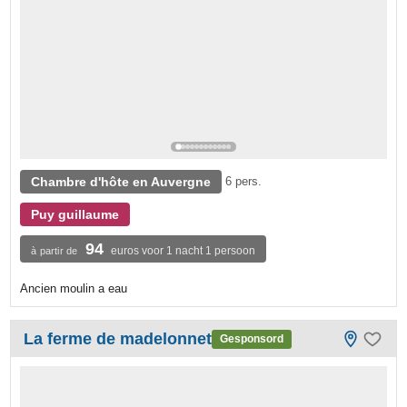
Chambre d'hôte en Auvergne
6 pers.
Puy guillaume
94
euros voor 1 nacht 1 persoon
à partir de
Ancien moulin a eau
La ferme de madelonnet
Gesponsord