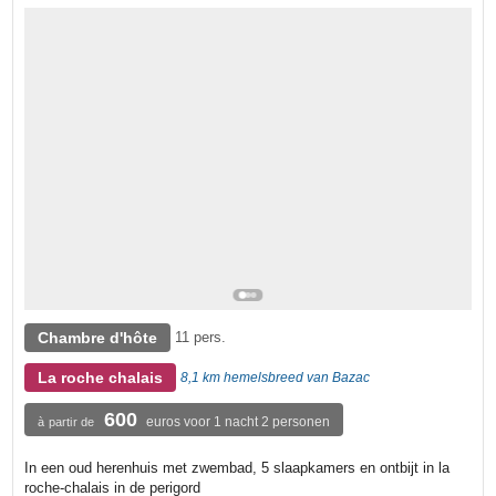
Chambre d'hôte
11 pers.
La roche chalais
8,1 km hemelsbreed van Bazac
600
euros voor 1 nacht 2 personen
à partir de
In een oud herenhuis met zwembad, 5 slaapkamers en ontbijt in la
roche-chalais in de perigord