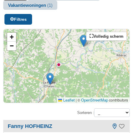
Vakantiewoningen
(1)
Filtres
+
Volledig scherm
−
Leaflet
OpenStreetMap
|
©
contributors
Sorteren :
Fanny HOFHEINZ