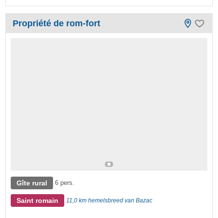
Propriété de rom-fort
Gîte rural
6 pers.
Saint romain
11,0 km hemelsbreed van Bazac