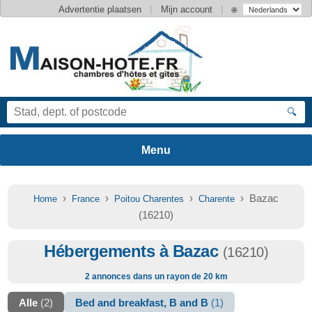
|
|
Advertentie plaatsen
Mijn account
🌐
🔍
›
›
›
› Bazac
Home
France
Poitou Charentes
Charente
(16210)
Hébergements à Bazac
(16210)
2 annonces dans un rayon de 20 km
Alle
(2)
Bed and breakfast, B and B
(1)