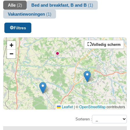
Alle
(2)
Bed and breakfast, B and B
(1)
Vakantiewoningen
(1)
Filtres
+
Volledig scherm
−
Leaflet
OpenStreetMap
|
©
contributors
Sorteren :