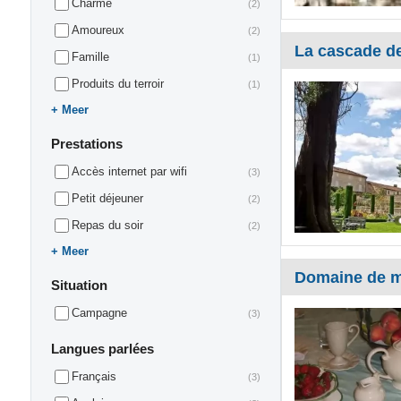
Charme
(2)
Amoureux
(2)
La cascade d
Famille
(1)
Produits du terroir
(1)
Meer
Prestations
Accès internet par wifi
(3)
Petit déjeuner
(2)
Repas du soir
(2)
Meer
Domaine de 
Situation
Campagne
(3)
Langues parlées
Français
(3)