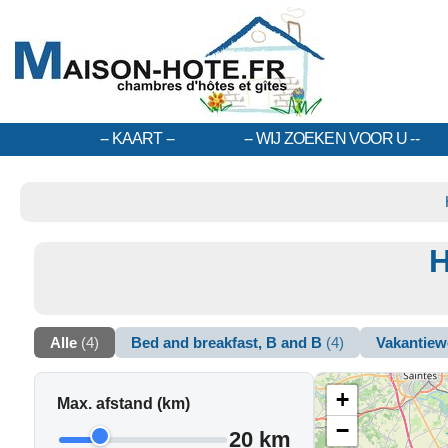
KAART
WIJ ZOEKEN VOOR U
H
Alle
(4)
Bed and breakfast, B and B
(4)
Vakantiew
+
Max. afstand (km)
−
20 km