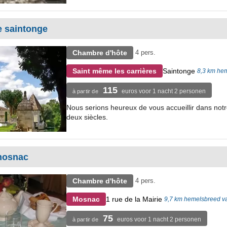
e saintonge
Chambre d'hôte
4 pers.
Saintonge
Saint même les carrières
8,3 km he
115
euros voor 1 nacht 2 personen
à partir de
Nous serions heureux de vous accueillir dans notr
deux siècles.
mosnac
Chambre d'hôte
4 pers.
1 rue de la Mairie
Mosnac
9,7 km hemelsbreed v
75
euros voor 1 nacht 2 personen
à partir de