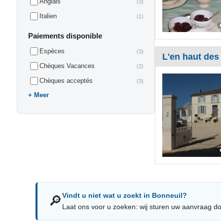
Anglais
(3)
Italien
(1)
Paiements disponible
Espèces
(3)
L'en haut des
Chèques Vacances
(2)
Chèques acceptés
(3)
Meer
Vindt u niet wat u zoekt in Bonneuil?
🔎
Laat ons voor u zoeken: wij sturen uw aanvraag do