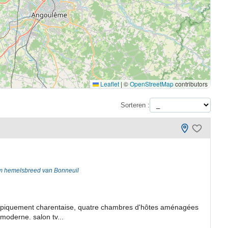
Leaflet
|
©
OpenStreetMap
contributors
Sorteren :
m hemelsbreed van Bonneuil
 typiquement charentaise, quatre chambres d'hôtes aménagées
moderne. salon tv...