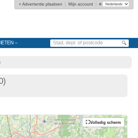
+
Advertentie plaatsen
|
Mijn account
|
🌐
IETEN
🔍
)
0)
Volledig scherm