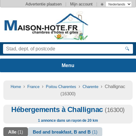
|
|
Advertentie plaatsen
Mijn account
🌐
🔍
›
›
›
› Challignac
Home
France
Poitou Charentes
Charente
(16300)
Hébergements à Challignac
(16300)
1 annonce dans un rayon de 20 km
Alle
(1)
Bed and breakfast, B and B
(1)