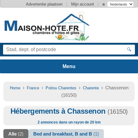
|
|
Advertentie plaatsen
Mijn account
🌐
🔍
›
›
›
› Chassenon
Home
France
Poitou Charentes
Charente
(16150)
Hébergements à Chassenon
(16150)
2 annonces dans un rayon de 20 km
Alle
(2)
Bed and breakfast, B and B
(1)