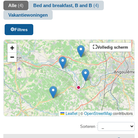
Alle
(4)
Bed and breakfast, B and B
(4)
Vakantiewoningen
Filtres
+
Volledig scherm
−
Leaflet
OpenStreetMap
|
©
contributors
Sorteren :