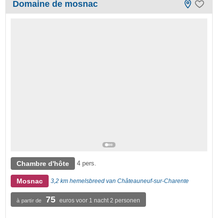
Domaine de mosnac
Chambre d'hôte
4 pers.
Mosnac
3,2 km hemelsbreed van Châteauneuf-sur-Charente
75
euros voor 1 nacht 2 personen
à partir de