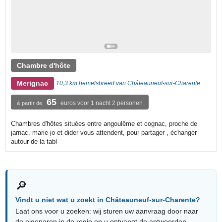
Chambre d'hôte
Merignac
10,3 km hemelsbreed van Châteauneuf-sur-Charente
65
euros voor 1 nacht 2 personen
à partir de
Chambres d'hôtes situées entre angoulême et cognac, proche de
jarnac. marie jo et dider vous attendent, pour partager , échanger
autour de la tabl
🔎
Vindt u niet wat u zoekt in Châteauneuf-sur-Charente?
Laat ons voor u zoeken: wij sturen uw aanvraag door naar
de eigenaren in de regio en u ontvangt de antwoorden