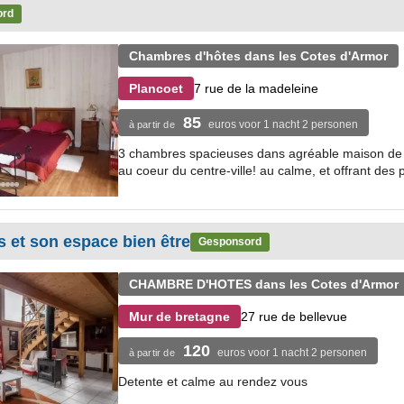
ord
Chambres d'hôtes dans les Cotes d'Armor
7 rue de la madeleine
Plancoet
85
euros voor 1 nacht 2 personen
à partir de
3 chambres spacieuses dans agréable maison de c
au coeur du centre-ville! au calme, et offrant des p
s et son espace bien être
Gesponsord
CHAMBRE D'HOTES dans les Cotes d'Armor
27 rue de bellevue
Mur de bretagne
120
euros voor 1 nacht 2 personen
à partir de
Detente et calme au rendez vous