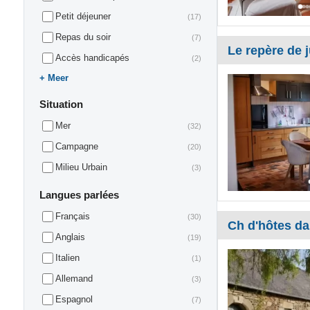
Petit déjeuner
(17)
Repas du soir
(7)
Le repère de j
Accès handicapés
(2)
Meer
Situation
Mer
(32)
Campagne
(20)
Milieu Urbain
(3)
Langues parlées
Français
(30)
Ch d'hôtes da
Anglais
(19)
Italien
(1)
Allemand
(3)
Espagnol
(7)