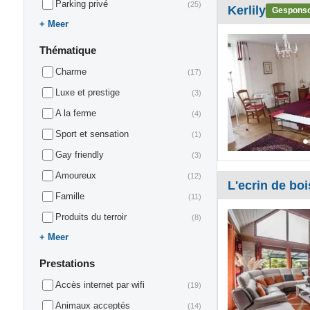
Parking privé
(25)
Kerlily
Gespons
Meer
Thématique
Charme
(17)
Luxe et prestige
(3)
A la ferme
(4)
Sport et sensation
(1)
Gay friendly
(3)
Amoureux
(12)
L'ecrin de boi
Famille
(11)
Produits du terroir
(8)
Meer
Prestations
Accès internet par wifi
(19)
Animaux acceptés
(14)