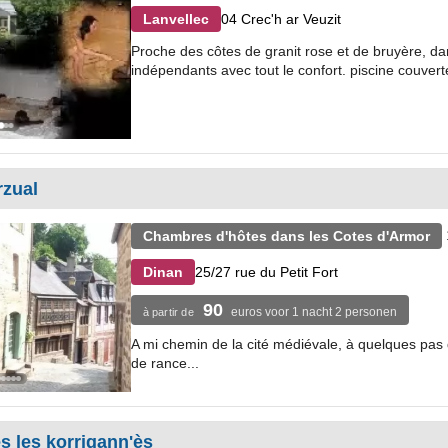
04 Crec'h ar Veuzit
Lanvellec
Proche des côtes de granit rose et de bruyère, d
indépendants avec tout le confort. piscine couverte
rzual
Chambres d'hôtes dans les Cotes d'Armor
25/27 rue du Petit Fort
Dinan
90
euros voor 1 nacht 2 personen
à partir de
A mi chemin de la cité médiévale, à quelques pas d
de rance...
s les korrigann'ès