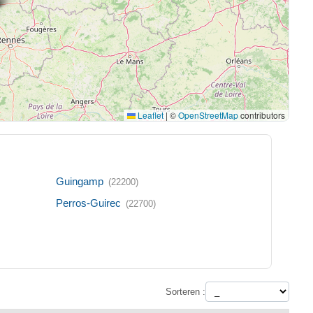
Leaflet
|
©
OpenStreetMap
contributors
Guingamp
(22200)
Perros-Guirec
(22700)
Sorteren :