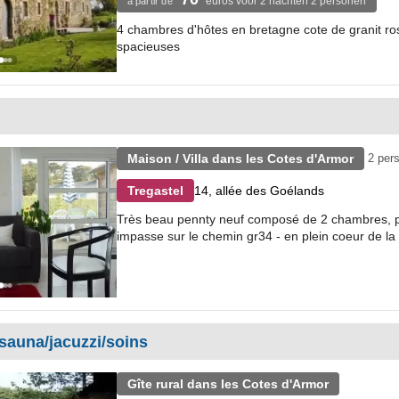
euros voor 2 nachten 2 personen
à partir de
4 chambres d'hôtes en bretagne cote de granit ros
spacieuses
Maison / Villa dans les Cotes d'Armor
2 pers
14, allée des Goélands
Tregastel
Très beau pennty neuf composé de 2 chambres, pou
impasse sur le chemin gr34 - en plein coeur de la c
/sauna/jacuzzi/soins
Gîte rural dans les Cotes d'Armor