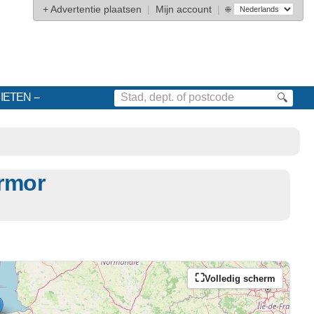
+
Advertentie plaatsen
|
Mijn account
|
🌐
IETEN
🔍
rmor
Volledig scherm