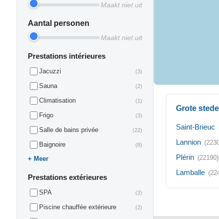
Maakt niet uit
Aantal personen
Maakt niet uit
Prestations intérieures
Jacuzzi
(3)
Sauna
(2)
Climatisation
(1)
Grote stede
Frigo
(3)
Saint-Brieuc
Salle de bains privée
(22)
Lannion
(223
Baignoire
(8)
Plérin
(22190)
Meer
Lamballe
(22
Prestations extérieures
SPA
(2)
Piscine chauffée extérieure
(2)