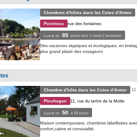
Chambres d'hôtes dans les Cotes d'Armor
rue des fontaines
Pontrieux
85
euros voor 1 nacht 2 personen
à partir de
Des vacances atypiques et écologiques, en bretagn
plus grand plaisir des voyageurs
tes
Chambre d'hôte dans les Cotes d'Armor
12 
11, rue du tertre de la Motte
Ploufragan
50
a 58 euros
à partir de
Maison contemporaine, chambres labellisées avec sa
confort,calme et convivialité.