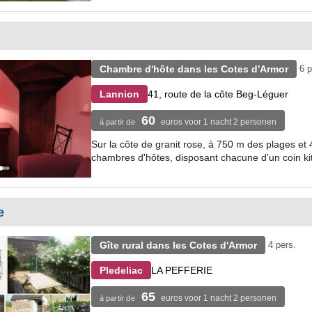
Chambre d'hôte dans les Cotes d'Armor
6 p
41, route de la côte Beg-Léguer
Lannion
60
euros voor 1 nacht 2 personen
à partir de
Sur la côte de granit rose, à 750 m des plages et
chambres d'hôtes, disposant chacune d'un coin kit
e
Gîte rural dans les Cotes d'Armor
4 pers.
LA PEFFERIE
Pledeliac
65
euros voor 1 nacht 2 personen
à partir de