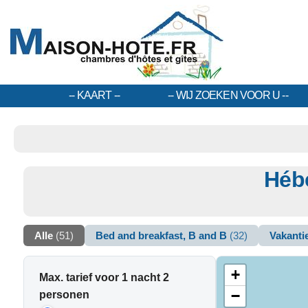
KAART
WIJ ZOEKEN VOOR U
Héb
Alle
(51)
Bed and breakfast, B and B
(32)
Vakant
+
Max. tarief voor 1 nacht 2
−
personen