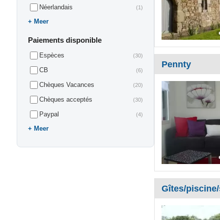
Néerlandais
(1)
Meer
Paiements disponible
Espèces
(30)
Pennty
CB
(6)
Chèques Vacances
(20)
Chèques acceptés
(30)
Paypal
(4)
Meer
Gîtes/piscine