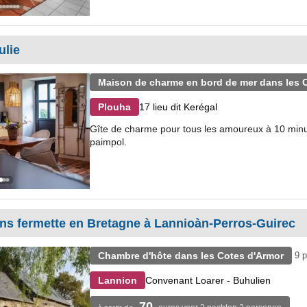
ulie
Maison de charme en bord de mer dans les 
17 lieu dit Kerégal
Plouha
Gîte de charme pour tous les amoureux à 10 minut
paimpol.
ns fermette en Bretagne à Lannioàn-Perros-Guirec
Chambre d'hôte dans les Cotes d'Armor
9 p
Convenant Loarer - Buhulien
Lannion
70