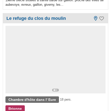
19eme siecle situees a sainte barbe sur gaillon. proche des villes de
aubevoye, evreux, gaillon, giverny, les...
Le refuge du clos du moulin
Chambre d'hôte dans l' Eure
18 pers.
Brionne