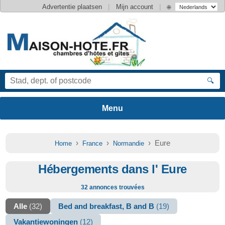
|
|
Advertentie plaatsen
Mijn account
🌐
🔍
›
›
› Eure
Home
France
Normandie
Hébergements dans l' Eure
32 annonces trouvées
Alle
(32)
Bed and breakfast, B and B
(19)
Vakantiewoningen
(12)