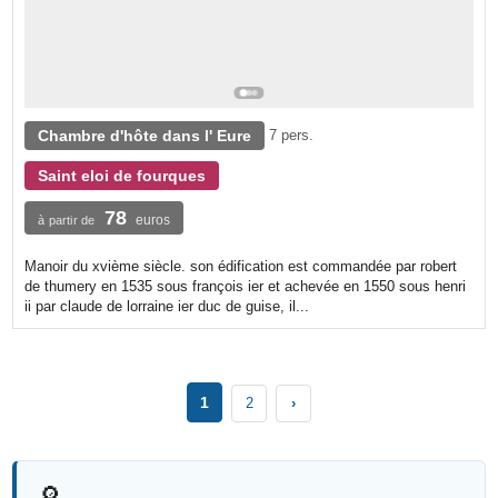
Chambre d'hôte dans l' Eure
7 pers.
Saint eloi de fourques
78
euros
à partir de
Manoir du xvième siècle. son édification est commandée par robert
de thumery en 1535 sous françois ier et achevée en 1550 sous henri
ii par claude de lorraine ier duc de guise, il...
1
2
›
🔎