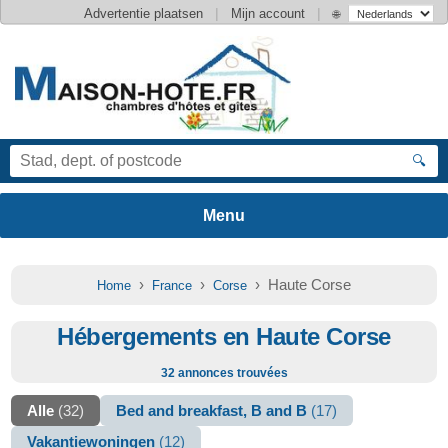
|
|
Advertentie plaatsen
Mijn account
🌐
🔍
›
›
› Haute Corse
Home
France
Corse
Hébergements en Haute Corse
32 annonces trouvées
Alle
(32)
Bed and breakfast, B and B
(17)
Vakantiewoningen
(12)