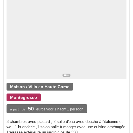
Maison / Villa en Haute Corse
Montegrosso
50
euros voor 1 nacht 1 persoon
à partir de
3 chambres avec placard , 2 salle d'eau avec douche à l'italienne et
wc , 1 buanderie ,1 salon salle à manger avec une cuisine aménagée
1terrasse extérieure un jardin clos de 350...