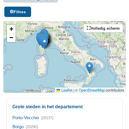
Filtres
+
Volledig scherm
−
Leaflet
OpenStreetMap
|
©
contributors
Grote steden in het departement
Porto-Vecchio
(20137)
Borgo
(20290)