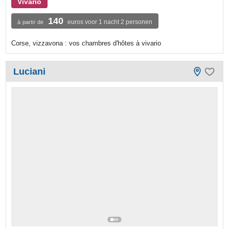
Vivario
140
euros voor 1 nacht 2 personen
à partir de
Corse, vizzavona : vos chambres d'hôtes à vivario
Luciani