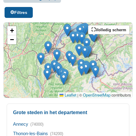
Filtres
+
Volledig scherm
−
Leaflet
OpenStreetMap
|
©
contributors
Grote steden in het departement
Annecy
(74000)
Thonon-les-Bains
(74200)