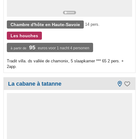
Chambre d'hôte en Haute-Savoie
14 pers.
Les houches
95
euros voor 1 nacht 4 personen
à partir de
Tradit villa. ds vallée de chamonix, 5 slaapkamer *** 65 2 pers. +
2app.
La cabane à tatanne