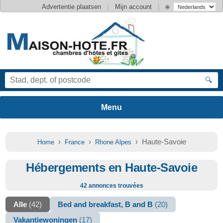
|
|
Advertentie plaatsen
Mijn account
🌐
🔍
›
›
› Haute-Savoie
Home
France
Rhone Alpes
Hébergements en Haute-Savoie
42 annonces trouvées
Alle
(42)
Bed and breakfast, B and B
(20)
Vakantiewoningen
(17)