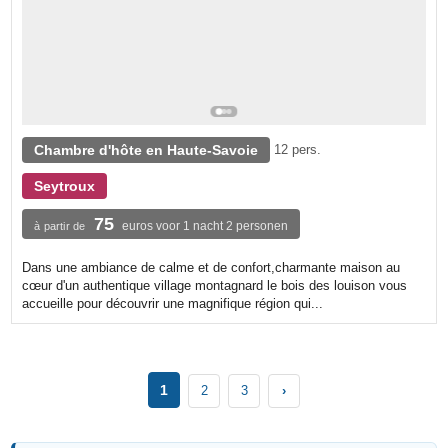
Chambre d'hôte en Haute-Savoie
12 pers.
Seytroux
75
euros voor 1 nacht 2 personen
à partir de
Dans une ambiance de calme et de confort,charmante maison au
cœur d'un authentique village montagnard le bois des louison vous
accueille pour découvrir une magnifique région qui...
1
2
3
›