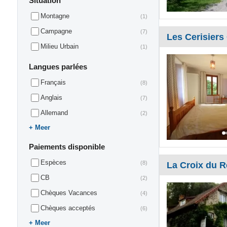
Situation
Montagne
(1)
Campagne
(7)
Les Cerisiers
Milieu Urbain
(1)
Langues parlées
Français
(8)
Anglais
(7)
Allemand
(2)
Meer
Paiements disponible
Espèces
(8)
La Croix du 
CB
(2)
Chèques Vacances
(4)
Chèques acceptés
(6)
Meer