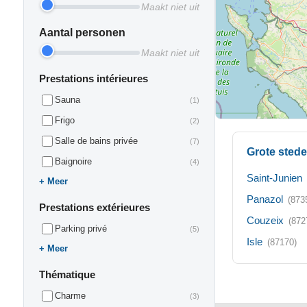
Maakt niet uit
Aantal personen
Maakt niet uit
Prestations intérieures
Sauna
(1)
Frigo
(2)
Salle de bains privée
(7)
Grote stede
Baignoire
(4)
Saint-Junien
Meer
Panazol
(873
Prestations extérieures
Couzeix
(872
Parking privé
(5)
Isle
(87170)
Meer
Thématique
Charme
(3)