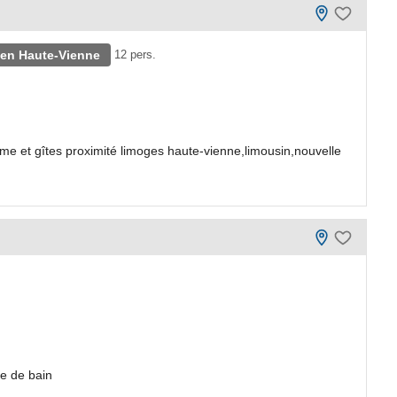
 en Haute-Vienne
12 pers.
e et gîtes proximité limoges haute-vienne,limousin,nouvelle
le de bain