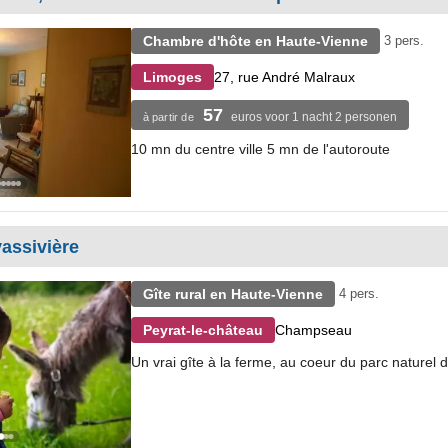
Chambre d'hôte en Haute-Vienne
3 pers.
27, rue André Malraux
Limoges
57
euros voor 1 nacht 2 personen
à partir de
10 mn du centre ville 5 mn de l'autoroute
assivière
Gîte rural en Haute-Vienne
4 pers.
Champseau
Peyrat-le-château
Un vrai gîte à la ferme, au coeur du parc naturel 