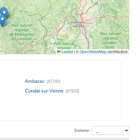
Leaflet
|
©
OpenStreetMap
contributors
Ambazac
(87240)
Condat-sur-Vienne
(87920)
Sorteren :