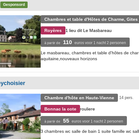
u
Gesponsord
Chambres et table d'Hôtes de Charme, Gites
1 lieu dit Le Masbareau
Royères
110
euros voor 1 nacht 2 personen
à partir de
Le masbareau, chambres et table d'hôtes de charm
aquitaine,nouveaux horizons
eychoisier
Chambre d'hôte en Haute-Vienne
14 pers.
rouliere
Bonnac la cote
55
euros voor 1 nacht 2 personen
à partir de
3 chambres wc salle de bain 1 suite famille wc sal