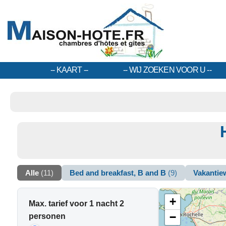
KAART
WIJ ZOEKEN VOOR U
Alle
(11)
Bed and breakfast, B and B
(9)
Vakanti
+
Max. tarief voor 1 nacht 2
−
personen