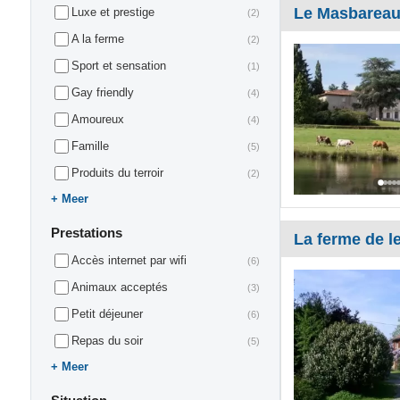
Le Masbarea
Luxe et prestige
(2)
A la ferme
(2)
Sport et sensation
(1)
Gay friendly
(4)
Amoureux
(4)
Famille
(5)
Produits du terroir
(2)
Meer
Prestations
La ferme de l
Accès internet par wifi
(6)
Animaux acceptés
(3)
Petit déjeuner
(6)
Repas du soir
(5)
Meer