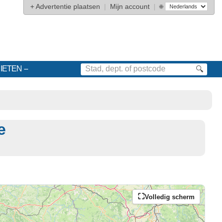
+
Advertentie plaatsen
|
Mijn account
|
🌐
IETEN
🔍
e
Volledig scherm