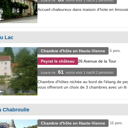
euros voor 1 nacht 2 personen
à partir de
Accueil chaleureux dans maison d'hote en limousi
du Lac
Chambre d'hôte en Haute-Vienne
6 pers.
26 Avenue de la Tour
Peyrat le château
61
euros voor 1 nacht 2 personen
à partir de
Chambre d'hôtes nichée au bord de l'étang de peyr
vous offreront un choix de 3 chambres avec un lit d
a Chabroulie
Chambre d'hôte en Haute-Vienne
16 pers.