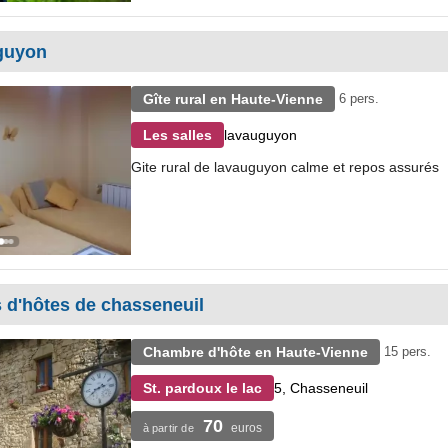
uguyon
Gîte rural en Haute-Vienne
6 pers.
lavauguyon
Les salles
Gite rural de lavauguyon calme et repos assurés
 d'hôtes de chasseneuil
Chambre d'hôte en Haute-Vienne
15 pers.
5, Chasseneuil
St. pardoux le lac
70
euros
à partir de