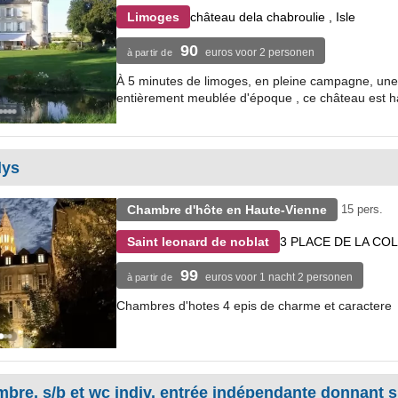
château dela chabroulie , Isle
Limoges
90
euros voor 2 personen
à partir de
À 5 minutes de limoges, en pleine campagne, une b
entièrement meublée d'époque , ce château est hab
lys
Chambre d'hôte en Haute-Vienne
15 pers.
3 PLACE DE LA CO
Saint leonard de noblat
99
euros voor 1 nacht 2 personen
à partir de
Chambres d'hotes 4 epis de charme et caractere
mbre, s/b et wc indiv. entrée indépendante donnant s