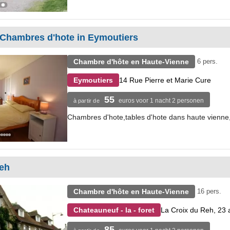
 Chambres d'hote in Eymoutiers
Chambre d'hôte en Haute-Vienne
6 pers.
14 Rue Pierre et Marie Cure
Eymoutiers
55
euros voor 1 nacht 2 personen
à partir de
Chambres d'hote,tables d'hote dans haute vienne,
Reh
Chambre d'hôte en Haute-Vienne
16 pers.
La Croix du Reh, 23
Chateauneuf - la - foret
85