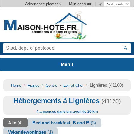
|
|
Advertentie plaatsen
Mijn account
🌐
🔍
›
›
›
› Lignières (41160)
Home
France
Centre
Loir et Cher
Hébergements à Lignières
(41160)
4 annonces dans un rayon de 20 km
Alle
(4)
Bed and breakfast, B and B
(3)
Vakantiewoningen
(1)