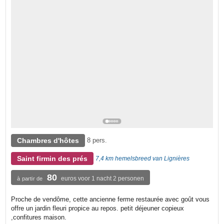
Chambres d'hôtes
8 pers.
Saint firmin des prés
7,4 km hemelsbreed van Lignières
80
euros voor 1 nacht 2 personen
à partir de
Proche de vendôme, cette ancienne ferme restaurée avec goût vous
offre un jardin fleuri propice au repos. petit déjeuner copieux
,confitures maison.