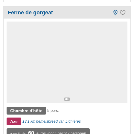
Ferme de gorgeat
Chambre d'hôte
5 pers.
Aze
13,1 km hemelsbreed van Lignières
60
euros voor 1 nacht 2 personen
à partir de