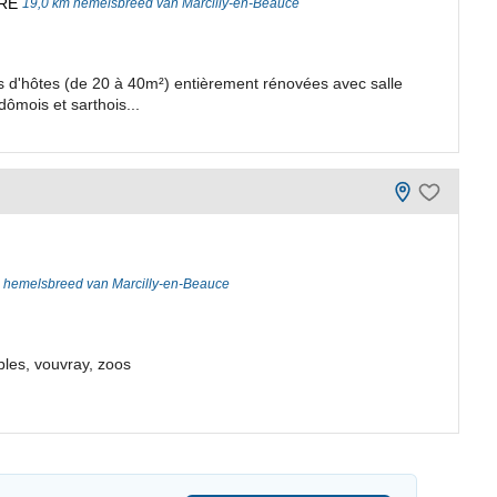
RE
19,0 km hemelsbreed van Marcilly-en-Beauce
 d'hôtes (de 20 à 40m²) entièrement rénovées avec salle
dômois et sarthois...
 hemelsbreed van Marcilly-en-Beauce
bles, vouvray, zoos