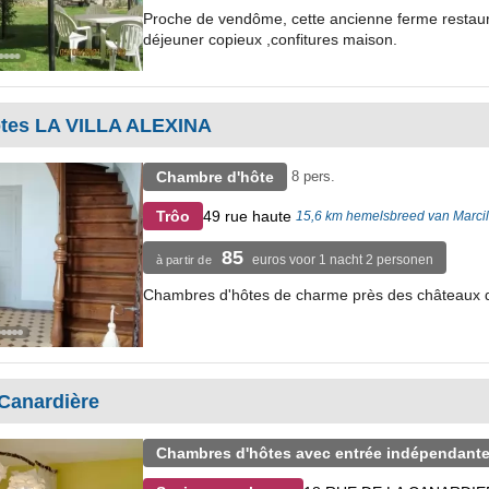
Proche de vendôme, cette ancienne ferme restaurée
déjeuner copieux ,confitures maison.
tes LA VILLA ALEXINA
Chambre d'hôte
8 pers.
49 rue haute
Trôo
15,6 km hemelsbreed van Marci
85
euros voor 1 nacht 2 personen
à partir de
Chambres d'hôtes de charme près des châteaux de
 Canardière
Chambres d'hôtes avec entrée indépendante e