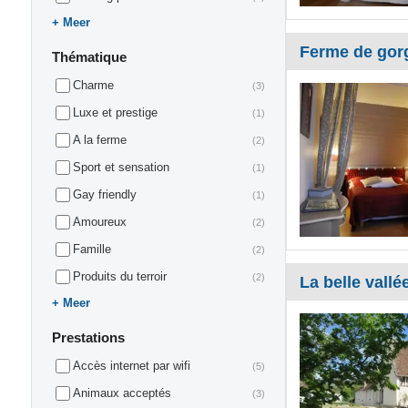
Meer
Ferme de gor
Thématique
Charme
(3)
Luxe et prestige
(1)
A la ferme
(2)
Sport et sensation
(1)
Gay friendly
(1)
Amoureux
(2)
Famille
(2)
Produits du terroir
(2)
La belle vallé
Meer
Prestations
Accès internet par wifi
(5)
Animaux acceptés
(3)