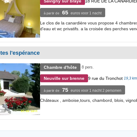
18 RUE DE LA CANARDIE
Savigny sur braye
65
euros voor 1 nacht
à partir de
Le clos de la canardière vous propose 4 chambres
d'eau et wc privatifs. a la croisée des perches ven
tes l'espérance
Chambre d'hôte
8 pers.
9 rue du Tronchot
Neuville sur brenne
19,3 km
75
euros voor 1 nacht 2 personen
à partir de
Châteaux , amboise,tours, chambord, blois, vigno