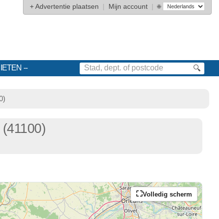
+
Advertentie plaatsen
|
Mijn account
|
🌐
IETEN
🔍
0)
e
(41100)
Volledig scherm