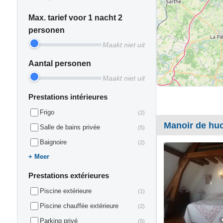
Max. tarief voor 1 nacht 2
personen
Maakt niet uit
Aantal personen
Maakt niet uit
Prestations intérieures
Frigo
(2)
Manoir de huc
Salle de bains privée
(5)
Baignoire
(2)
Meer
Prestations extérieures
Piscine extérieure
(1)
Piscine chauffée extérieure
(2)
Parking privé
(5)