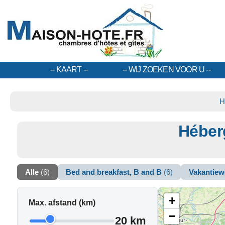
KAART
WIJ ZOEKEN VOOR U
H
Héber
Alle
(6)
Bed and breakfast, B and B
(6)
Vakantiew
+
Max. afstand (km)
−
20 km