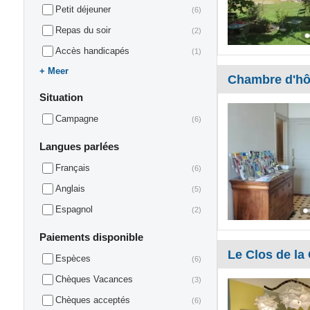
Petit déjeuner
(6)
Repas du soir
(2)
Accès handicapés
(1)
Meer
Chambre d'hô
Situation
Campagne
(6)
Langues parlées
Français
(6)
Anglais
(5)
Espagnol
(2)
Paiements disponible
Le Clos de la
Espèces
(6)
Chèques Vacances
(3)
Chèques acceptés
(6)