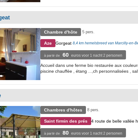
geat
Chambre d'hôte
5 pers.
Gorgeat
Aze
8,4 km hemelsbreed van Marcilly-en-
60
euros voor 1 nacht 2 personen
à partir de
Accueil dans une ferme bio restaurée aux couleurs l
piscine chauffée , étang ...,ch personnalisées , sal
e
Chambres d'hôtes
8 pers.
4 route de belle vallée
Saint firmin des prés
80
euros voor 1 nacht 2 personen
à partir de