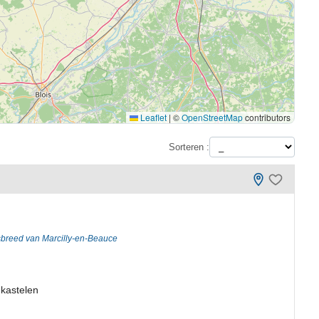
Leaflet
|
©
OpenStreetMap
contributors
Sorteren :
breed van Marcilly-en-Beauce
 kastelen