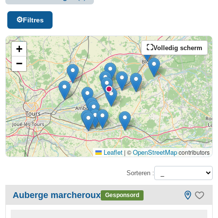
Filtres
+
Volledig scherm
−
Leaflet
OpenStreetMap
|
©
contributors
Sorteren :
Auberge marcheroux
Gesponsord