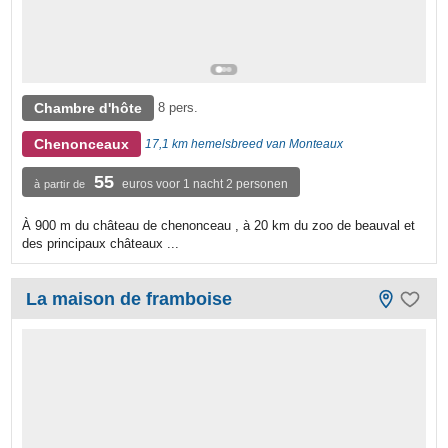
Chambre d'hôte
8 pers.
Chenonceaux
17,1 km hemelsbreed van Monteaux
55
euros voor 1 nacht 2 personen
à partir de
À 900 m du château de chenonceau , à 20 km du zoo de beauval et
des principaux châteaux ...
La maison de framboise