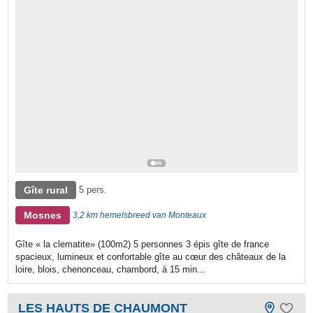
Gîte rural
5 pers.
Mosnes
3,2 km hemelsbreed van Monteaux
Gîte « la clematite» (100m2) 5 personnes 3 épis gîte de france
spacieux, lumineux et confortable gîte au cœur des châteaux de la
loire, blois, chenonceau, chambord, à 15 min...
LES HAUTS DE CHAUMONT