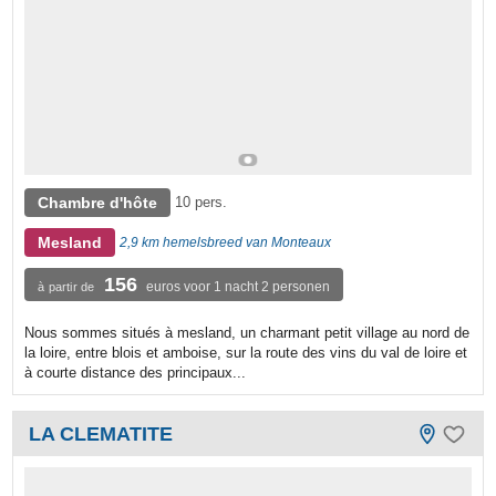
Chambre d'hôte
10 pers.
Mesland
2,9 km hemelsbreed van Monteaux
156
euros voor 1 nacht 2 personen
à partir de
Nous sommes situés à mesland, un charmant petit village au nord de
la loire, entre blois et amboise, sur la route des vins du val de loire et
à courte distance des principaux...
LA CLEMATITE