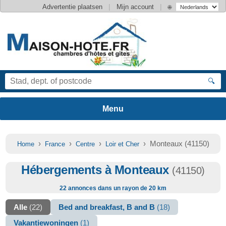
|
|
Advertentie plaatsen
Mijn account
🌐
🔍
›
›
›
› Monteaux (41150)
Home
France
Centre
Loir et Cher
Hébergements à Monteaux
(41150)
22 annonces dans un rayon de 20 km
Alle
(22)
Bed and breakfast, B and B
(18)
Vakantiewoningen
(1)