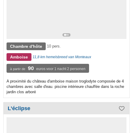
Chambre d'hôte
10 pers.
Amboise
11,8 km hemelsbreed van Monteaux
90
euros voor 1 nacht 2 personen
à partir de
A proximité du château d'amboise maison troglodyte composée de 4
chambres avec salle d'eau. piscine intérieure chauffée dans la roche
jardin clos arboré
L’éclipse