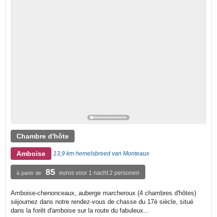
Chambre d'hôte
Amboise
13,9 km hemelsbreed van Monteaux
85
euros voor 1 nacht 2 personen
à partir de
Amboise-chenonceaux, auberge marcheroux (4 chambres d'hôtes)
séjournez dans notre rendez-vous de chasse du 17è siècle, situé
dans la forêt d'amboise sur la route du fabuleux...