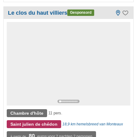
Le clos du haut villiers
Gesponsord
Chambre d'hôte
11 pers.
Saint julien de chédon
18,9 km hemelsbreed van Monteaux
80
euros voor 2 nachten 2 personen
à partir de