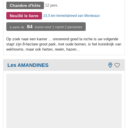
Chambre d'hôte
12 pers.
Neuillé le lierre
15,5 km hemelsbreed van Monteaux
84
euros voor 1 nacht 2 personen
à partir de
Op zoek naar een kamer ... onroerend goed la roche is uw volgende
stap! zijn 8-hectare groot park, met oude bomen, is het koninkrijk van
eekhoorns, maar ook herten, reeën, hazen...
Les AMANDINES