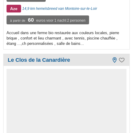
Aze
14,9 km hemelsbreed van Montoire-sur-le-Loir
60
euros voor 1 nacht 2 personen
à partir de
Accueil dans une ferme bio restaurée aux couleurs locales, pierre
brique , confort et lieu charmant , avec tennis, piscine chauffée ,
étang ...,ch personnalisées , salle de bains...
Le Clos de la Canardière