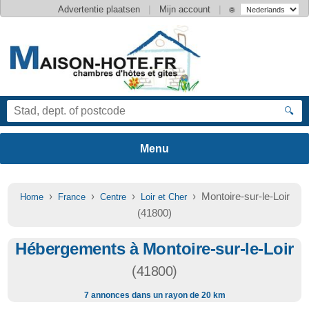
|
|
Advertentie plaatsen
Mijn account
🌐
🔍
›
›
›
› Montoire-sur-le-Loir
Home
France
Centre
Loir et Cher
(41800)
Hébergements à Montoire-sur-le-Loir
(41800)
7 annonces dans un rayon de 20 km