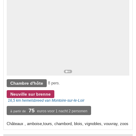
Chambre d'hôte
8 pers.
Neuville sur brenne
16,5 km hemelsbreed van Montoire-sur-le-Loir
75
euros voor 1 nacht 2 personen
à partir de
Châteaux , amboise,tours, chambord, blois, vignobles, vouvray, zoos