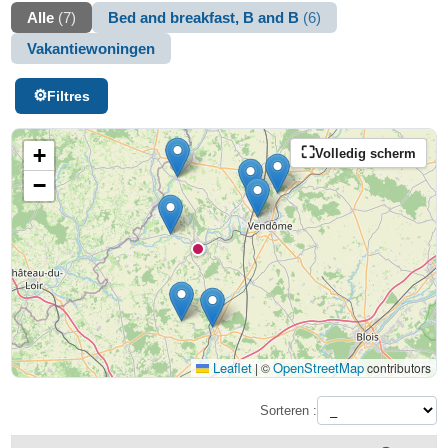
Alle
(7)
Bed and breakfast, B and B
(6)
Vakantiewoningen
Filtres
+
Volledig scherm
−
Leaflet
OpenStreetMap
|
©
contributors
Sorteren :