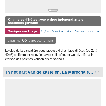
Chambres d'hôtes avec entrée indépendante et
sanitaires privatifs
Savigny sur braye
15,1 km hemelsbreed van Montoire-sur-le-Loir
65
euros voor 1 nacht
à partir de
Le clos de la canardière vous propose 4 chambres d'hôtes (de 20 à
40m²) entièrement rénovées avec salle d'eau et wc privatifs. a la
croisée des perches vendômois et sarthois...
In het hart van de kastelen, La Marechalerie, bed and breakfast in de Touraine Loire-vallei