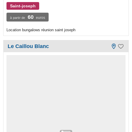
Saint-joseph
60
euros
à partir de
Location bungalows réunion saint joseph
Le Caillou Blanc