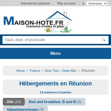
|
|
Advertentie plaatsen
Mijn account
🌐
🔍
›
›
› Réunion
Home
France
Dom Tom - Outre Mer
Hébergements en Réunion
14 annonces trouvées
Alle
(14)
Bed and breakfast, B and B
(5)
Vakantiewoningen
(9)