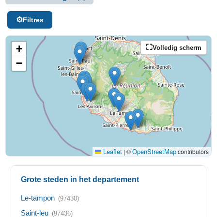
Filtres
+
Volledig scherm
−
Leaflet
OpenStreetMap
|
©
contributors
Grote steden in het departement
Le-tampon
(97430)
Saint-leu
(97436)