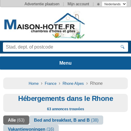
|
|
Advertentie plaatsen
Mijn account
🌐
🔍
›
›
› Rhone
Home
France
Rhone Alpes
Hébergements dans le Rhone
63 annonces trouvées
Alle
(63)
Bed and breakfast, B and B
(38)
Vakantiewoningen
(16)