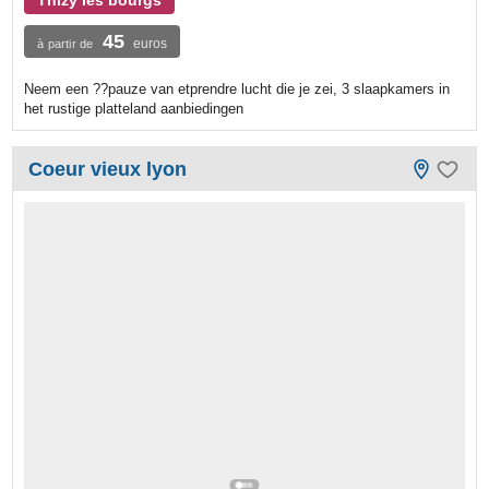
Thizy les bourgs
45
euros
à partir de
Neem een ??pauze van etprendre lucht die je zei, 3 slaapkamers in
het rustige platteland aanbiedingen
Coeur vieux lyon