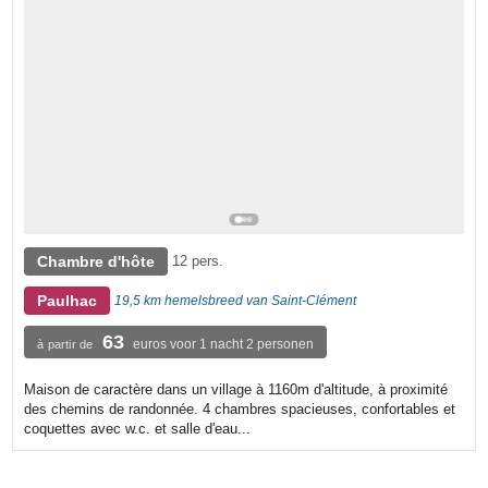
Chambre d'hôte
12 pers.
Paulhac
19,5 km hemelsbreed van Saint-Clément
63
euros voor 1 nacht 2 personen
à partir de
Maison de caractère dans un village à 1160m d'altitude, à proximité
des chemins de randonnée. 4 chambres spacieuses, confortables et
coquettes avec w.c. et salle d'eau...