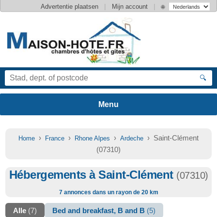
|
|
Advertentie plaatsen
Mijn account
🌐
🔍
›
›
›
› Saint-Clément
Home
France
Rhone Alpes
Ardeche
(07310)
Hébergements à Saint-Clément
(07310)
7 annonces dans un rayon de 20 km
Alle
(7)
Bed and breakfast, B and B
(5)