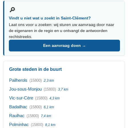
🔎
Vindt u niet wat u zoekt in Saint-Clément?
Laat ons voor u zoeken: wij sturen uw aanvraag door naar
de eigenaren in de regio en u ontvangt de antwoorden
rechtstreeks.
Een aanvraag doen →
Grote steden in de buurt
Pailherols
(15800)
2,3 km
Jou-sous-Monjou
(15800)
3,7 km
Vic-sur-Cère
(15800)
4,3 km
Badailhac
(15800)
6,1 km
Raulhac
(15800)
7,4 km
Polminhac
(15800)
8,1 km