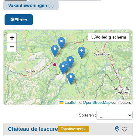
Vakantiewoningen
(1)
Filtres
+
Volledig scherm
−
Leaflet
OpenStreetMap
|
©
contributors
Sorteren :
Château de lescure
Topadvertentie