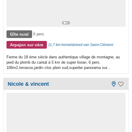
Gîte rural
6 pers.
Arpajon sur cère
11,7 km hemelsbreed van Saint-Clément
Ferme du 18 ème siècle dans authentique village de montagne, au
pied du plomb du cantal à 5 km de super lioran, 6 pers,
106m2,terrasse,jardin clos plein sud,superbe panorama sur...
Nicole & vincent