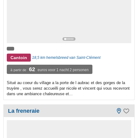
Cantoin
18,5 km hemelsbreed van Saint-Clément
62
euros voor 1 nacht 2 personen
à partir de
Situé au coeur du village a la porte de l aubrac et des gorges de la
truyère , vous serez accueilli par nicole et vincent qui vous recevront
dans une ambiance chaleureuse et...
La freneraie