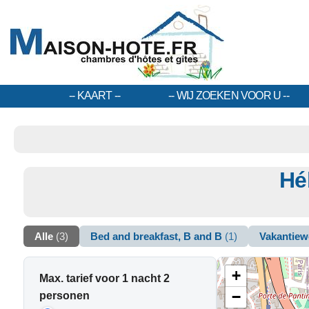
KAART
WIJ ZOEKEN VOOR U
Hé
Alle
(3)
Bed and breakfast, B and B
(1)
Vakantie
+
Max. tarief voor 1 nacht 2
−
personen