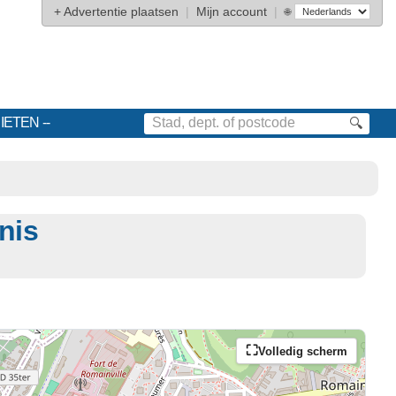
+
Advertentie plaatsen
|
Mijn account
|
🌐
IETEN
🔍
nis
Volledig scherm