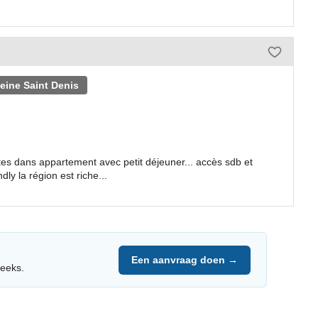
ine Saint Denis
es dans appartement avec petit déjeuner... accès sdb et
dly la région est riche...
Een aanvraag doen →
reeks.