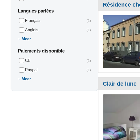
Résidence ch
Langues parlées
Français
(1)
Anglais
(1)
Meer
Paiements disponible
CB
(1)
Paypal
(1)
Meer
Clair de lune