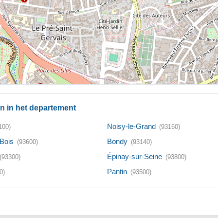
n in het departement
Noisy-le-Grand
100)
(93160)
Bois
Bondy
(93600)
(93140)
Épinay-sur-Seine
(93300)
(93800)
Pantin
0)
(93500)