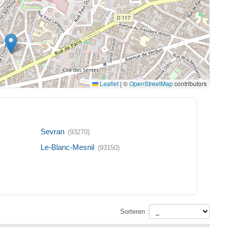
Leaflet
|
©
OpenStreetMap
contributors
Sevran
(93270)
Le-Blanc-Mesnil
(93150)
Sorteren :