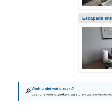
Escapade entr
Vindt u niet wat u zoekt?
🔎
Laat ons voor u zoeken: wij sturen uw aanvraag do