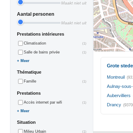
Maakt niet uit
Aantal personen
Maakt niet uit
Prestations intérieures
Climatisation
(1)
Salle de bains privée
(1)
Meer
Grote stede
Thématique
Montreuil
(93
Famille
(1)
Aulnay-sous-
Prestations
Aubervilliers
Accès internet par wifi
(1)
Drancy
(9370
Meer
Situation
Milieu Urbain
(1)