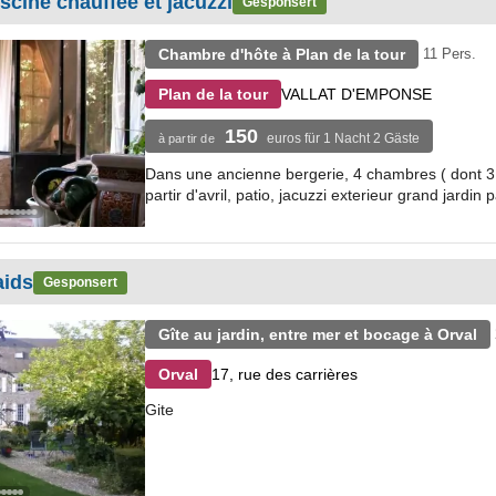
ine chauffée et jacuzzi
Gesponsert
Chambre d'hôte à Plan de la tour
11 Pers.
VALLAT D'EMPONSE
Plan de la tour
150
euros für 1 Nacht 2 Gäste
à partir de
Dans une ancienne bergerie, 4 chambres ( dont 3 c
partir d'avril, patio, jacuzzi exterieur grand jardin 
aids
Gesponsert
Gîte au jardin, entre mer et bocage à Orval
17, rue des carrières
Orval
Gite