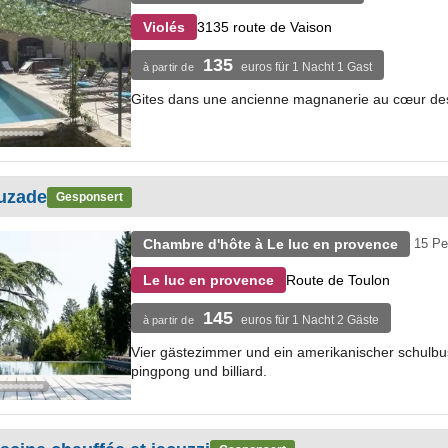
3135 route de Vaison
Violés
135
euros für 1 Nacht 1 Gast
à partir de
Gites dans une ancienne magnanerie au cœur de
uzade
Gesponsert
Chambre d'hôte à Le luc en provence
15 Pe
Route de Toulon
Le luc en provence
145
euros für 1 Nacht 2 Gäste
à partir de
Vier gästezimmer und ein amerikanischer schulbus
pingpong und billiard.