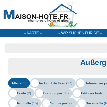
KARTE
WIR SUCHEN FÜR SIE
Außerge
Alle
(283)
Au bord de l'eau
(27)
Bateaux ou p
Ecole
(2)
Ecologique
(39)
Edifices histor
Roulotte
(15)
Sur un port
(2)
Sur une île
(6