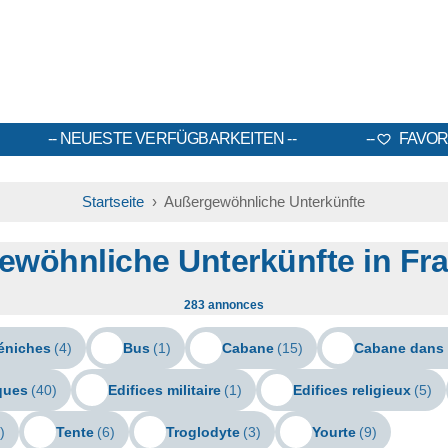
NEUESTE VERFÜGBARKEITEN
FAVOR
Startseite
› Außergewöhnliche Unterkünfte
wöhnliche Unterkünfte in Fra
283 annonces
éniches
(4)
Bus
(1)
Cabane
(15)
Cabane dans 
iques
(40)
Edifices militaire
(1)
Edifices religieux
(5)
)
Tente
(6)
Troglodyte
(3)
Yourte
(9)