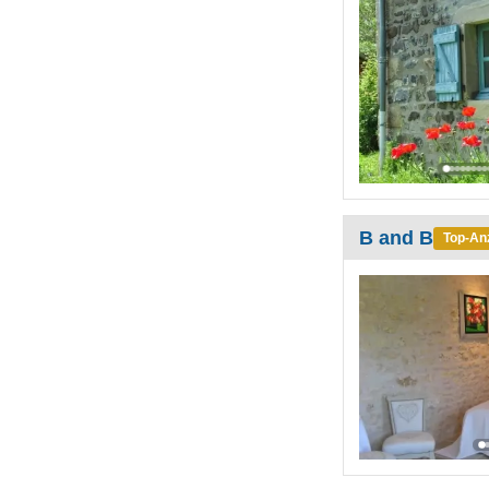
B and B
Top-An