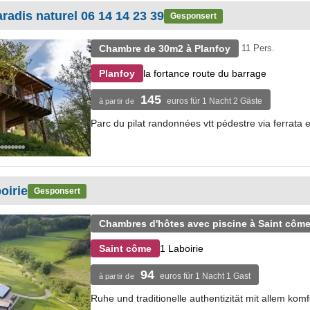
radis naturel 06 14 14 23 39
Gesponsert
Chambre de 30m2 à Planfoy
11 Pers.
la fortance route du barrage
Planfoy
145
euros für 1 Nacht 2 Gäste
à partir de
Parc du pilat randonnées vtt pédestre via ferrata 
oirie
Gesponsert
Chambres d'hôtes avec piscine à Saint côm
1 Laboirie
Saint côme
94
euros für 1 Nacht 1 Gast
à partir de
Ruhe und traditionelle authentizität mit allem kom