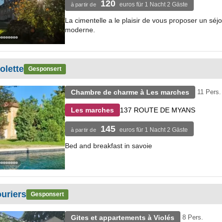
120
euros für 1 Nacht 2 Gäste
à partir de
La cimentelle a le plaisir de vous proposer un séjo
moderne.
olette
Gesponsert
Chambre de charme à Les marches
11 Pers.
137 ROUTE DE MYANS
Les marches
145
euros für 1 Nacht 2 Gäste
à partir de
Bed and breakfast in savoie
uriers
Gesponsert
Gites et appartements à Violés
8 Pers.