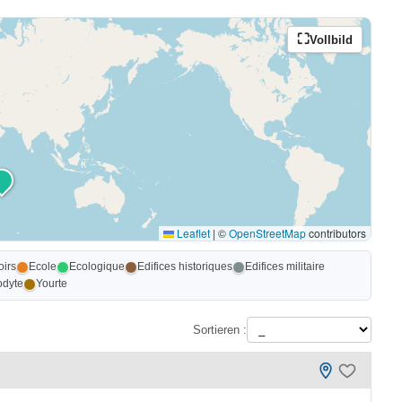
Vollbild
Leaflet
|
©
OpenStreetMap
contributors
irs
Ecole
Ecologique
Edifices historiques
Edifices militaire
odyte
Yourte
Sortieren :