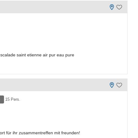
escalade saint etienne air pur eau pure
e
15 Pers.
fort für ihr zusammentreffen mit freunden!