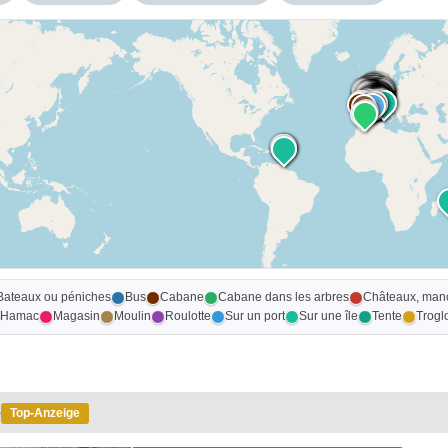
Bateaux ou péniches
Bus
Cabane
Cabane dans les arbres
Châteaux, mano
Hamac
Magasin
Moulin
Roulotte
Sur un port
Sur une île
Tente
Trogl
e
Top-Anzeige