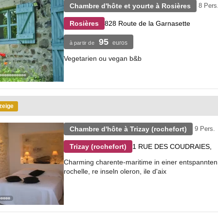
Chambre d'hôte et yourte à Rosières
8 Pers
828 Route de la Garnasette
Rosières
95
euros
à partir de
Vegetarien ou vegan b&b
zeige
Chambre d'hôte à Trizay (rochefort)
9 Pers.
1 RUE DES COUDRAIES,
Trizay (rochefort)
Charming charente-maritime in einer entspannten
rochelle, re inseln oleron, ile d'aix