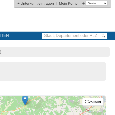
+
Unterkunft eintragen
|
Mein Konto
|
🌐
ITEN
🔍
)
Vollbild