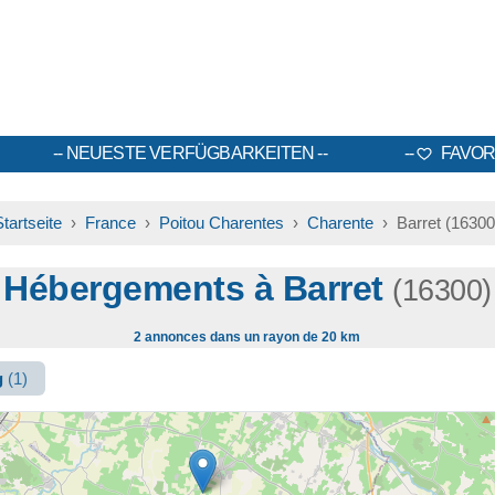
NEUESTE VERFÜGBARKEITEN
FAVOR
Startseite
›
France
›
Poitou Charentes
›
Charente
› Barret (16300
Hébergements à Barret
(16300)
2 annonces dans un rayon de 20 km
g
(1)