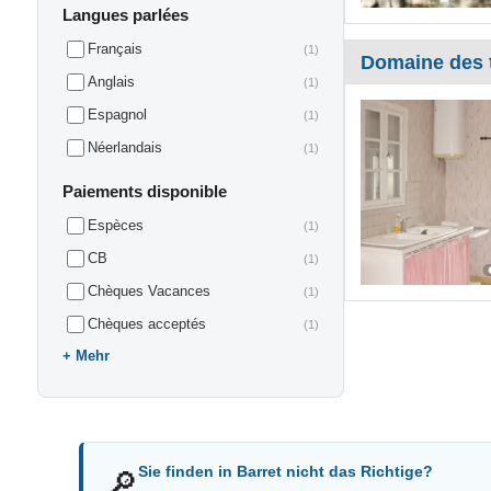
Langues parlées
Français
(1)
Domaine des 
Anglais
(1)
Espagnol
(1)
Néerlandais
(1)
Paiements disponible
Espèces
(1)
CB
(1)
Chèques Vacances
(1)
Chèques acceptés
(1)
Mehr
Sie finden in Barret nicht das Richtige?
🔎