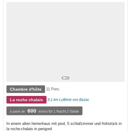
Chambre d'hôte
11 Pers.
La roche chalais
8,1 km Luftlinie von Bazac
600
euros für 1 Nacht 2 Gäste
à partir de
In einem alten herrenhaus mit pool, 5 schlafzimmer und frühstück in
la roche-chalais in perigord