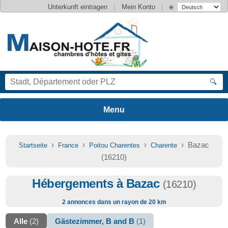
|
|
Unterkunft eintragen
Mein Konto
🌐
🔍
›
›
›
› Bazac
Startseite
France
Poitou Charentes
Charente
(16210)
Hébergements à Bazac
(16210)
2 annonces dans un rayon de 20 km
Alle
(2)
Gästezimmer, B and B
(1)