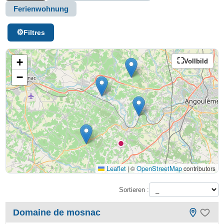
Ferienwohnung
Filtres
+
Vollbild
−
Leaflet
OpenStreetMap
|
©
contributors
Sortieren :
Domaine de mosnac