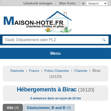
|
|
Unterkunft eintragen
Mein Konto
🌐
🔍
›
›
›
› Birac
Startseite
France
Poitou Charentes
Charente
(16120)
Hébergements à Birac
(16120)
4 annonces dans un rayon de 20 km
Alle
(4)
Gästezimmer, B and B
(4)