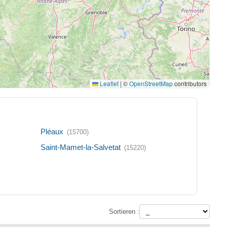
Leaflet
|
©
OpenStreetMap
contributors
Pléaux
(15700)
Saint-Mamet-la-Salvetat
(15220)
Sortieren :