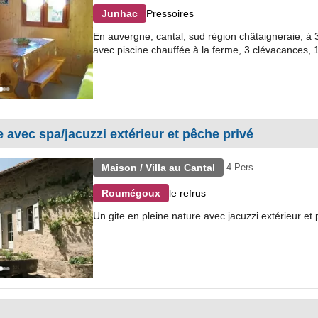
Pressoires
Junhac
En auvergne, cantal, sud région châtaigneraie, à 3
avec piscine chauffée à la ferme, 3 clévacances, 1 
e avec spa/jacuzzi extérieur et pêche privé
Maison / Villa au Cantal
4 Pers.
le refrus
Roumégoux
Un gite en pleine nature avec jacuzzi extérieur et