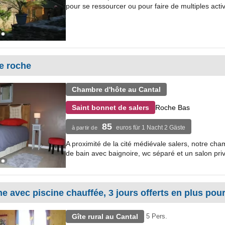
pour se ressourcer ou pour faire de multiples activ
e roche
Chambre d'hôte au Cantal
Roche Bas
Saint bonnet de salers
85
euros für 1 Nacht 2 Gäste
à partir de
A proximité de la cité médiévale salers, notre cha
de bain avec baignoire, wc séparé et un salon privé
rme avec piscine chauffée, 3 jours offerts en plus po
Gîte rural au Cantal
5 Pers.