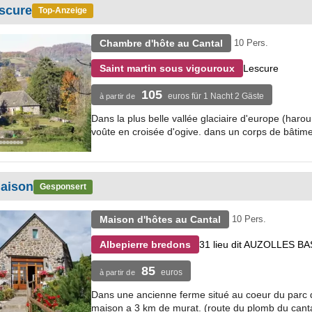
scure
Top-Anzeige
Chambre d'hôte au Cantal
10 Pers.
Lescure
Saint martin sous vigouroux
105
euros für 1 Nacht 2 Gäste
à partir de
Dans la plus belle vallée glaciaire d'europe (haro
voûte en croisée d'ogive. dans un corps de bâtiment
maison
Gesponsert
Maison d'hôtes au Cantal
10 Pers.
31 lieu dit AUZOLLES BA
Albepierre bredons
85
euros
à partir de
Dans une ancienne ferme situé au coeur du parc d
maison a 3 km de murat. (route du plomb du cantal