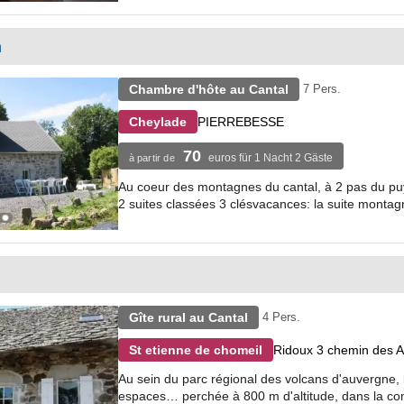
n
Chambre d'hôte au Cantal
7 Pers.
PIERREBESSE
Cheylade
70
euros für 1 Nacht 2 Gäste
à partir de
Au coeur des montagnes du cantal, à 2 pas du pu
2 suites classées 3 clésvacances: la suite montagne
Gîte rural au Cantal
4 Pers.
Ridoux 3 chemin des 
St etienne de chomeil
Au sein du parc régional des volcans d'auvergne, 
espaces… perchée à 800 m d'altitude, dans la co