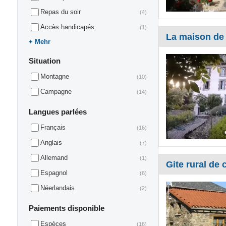
Repas du soir
(4)
Accès handicapés
(1)
La maison de
Mehr
Situation
Montagne
(10)
Campagne
(14)
Langues parlées
Français
(16)
Anglais
(7)
Allemand
(1)
Gite rural de c
Espagnol
(6)
Néerlandais
(2)
Paiements disponible
Espèces
(16)