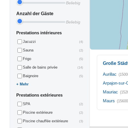
Beliebig
Anzahl der Gäste
Beliebig
Prestations intérieures
Jacuzzi
(4)
Sauna
(2)
Frigo
(5)
Große Städ
Salle de bains privée
(14)
Aurillac
(1500
Baignoire
(5)
Arpajon-sur-
Mehr
Mauriac
(152
Prestations extérieures
Maurs
(15600
SPA
(2)
Piscine extérieure
(2)
Piscine chauffée extérieure
(3)