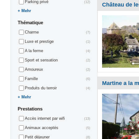
Parking privé
(12)
Château de le
Mehr
Thématique
Charme
(7)
Luxe et prestige
(1)
A la ferme
(4)
Sport et sensation
(2)
Amoureux
(2)
Famille
(6)
Martine a la 
Produits du terroir
(4)
Mehr
Prestations
Accès internet par wifi
(13)
Animaux acceptés
(5)
Petit déjeuner
(8)