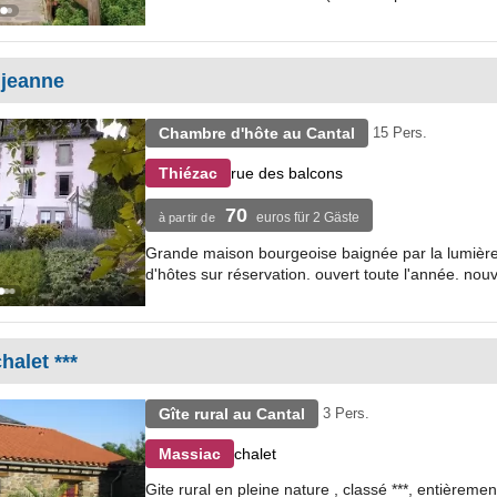
 jeanne
Chambre d'hôte au Cantal
15 Pers.
rue des balcons
Thiézac
70
euros für 2 Gäste
à partir de
Grande maison bourgeoise baignée par la lumière 
d'hôtes sur réservation. ouvert toute l'année. nou
halet ***
Gîte rural au Cantal
3 Pers.
chalet
Massiac
Gite rural en pleine nature , classé ***, entièrem