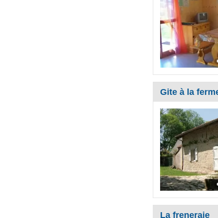
Gite à la ferm
La freneraie