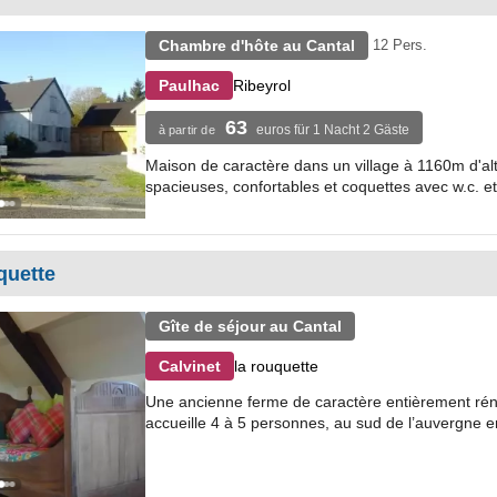
Chambre d'hôte au Cantal
12 Pers.
Ribeyrol
Paulhac
63
euros für 1 Nacht 2 Gäste
à partir de
Maison de caractère dans un village à 1160m d'al
spacieuses, confortables et coquettes avec w.c. et 
quette
Gîte de séjour au Cantal
la rouquette
Calvinet
Une ancienne ferme de caractère entièrement réno
accueille 4 à 5 personnes, au sud de l’auvergne en