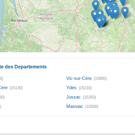
te des Departements
Vic-sur-Cère
0)
(15800)
Cère
Ydes
(15130)
(15210)
Jussac
00)
(15250)
Massiac
)
(15500)