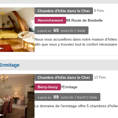
Chambre d'hôte dans le Cher
8 Pers.
88 Route de Boisbelle
Henrichemont
65
euros für 2 Gäste
à partir de
Nous vous accueillons dans notre maison d'hôtes d
afin que vous y trouviez tout le confort nécessaire 
'Ermitage
Chambre d'hôte dans le Cher
13 Pers.
l'Ermitage
Berry-bouy
89
euros für 1 Nacht 2 Gäste
à partir de
Le domaine de l'ermitage offre 5 chambres d'hôtes 