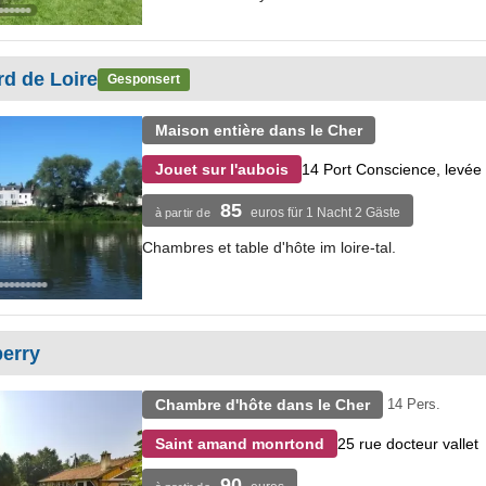
d de Loire
Gesponsert
Maison entière dans le Cher
14 Port Conscience, levée 
Jouet sur l'aubois
85
euros für 1 Nacht 2 Gäste
à partir de
Chambres et table d'hôte im loire-tal.
erry
Chambre d'hôte dans le Cher
14 Pers.
25 rue docteur vallet
Saint amand monrtond
90