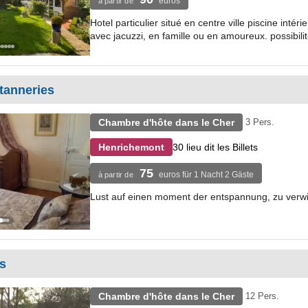
euros
à partir de
Hotel particulier situé en centre ville piscine int
avec jacuzzi, en famille ou en amoureux. possibilit
tanneries
Chambre d'hôte dans le Cher
3 Pers.
30 lieu dit les Billets
Henrichemont
75
euros für 1 Nacht 2 Gäste
à partir de
Lust auf einen moment der entspannung, zu verwirr
es
Chambre d'hôte dans le Cher
12 Pers.