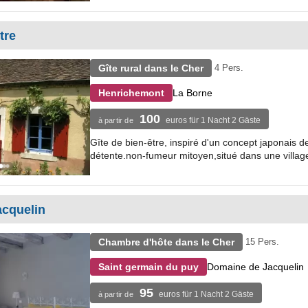
tre
Gîte rural dans le Cher
4 Pers.
La Borne
Henrichemont
100
euros für 1 Nacht 2 Gäste
à partir de
Gîte de bien-être, inspiré d'un concept japonais
détente.non-fumeur mitoyen,situé dans une village
acquelin
Chambre d'hôte dans le Cher
15 Pers.
Domaine de Jacquelin
Saint germain du puy
95
euros für 1 Nacht 2 Gäste
à partir de