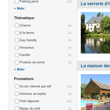
Parking privé
(12)
La verrerie d'
Mehr
Thématique
Charme
(6)
A la ferme
(1)
Gay friendly
(3)
Amoureux
(4)
Famille
(6)
Produits du terroir
(3)
La maison de
Mehr
Prestations
Accès internet par wifi
(12)
Animaux acceptés
(4)
Petit déjeuner
(14)
Repas du midi
(1)