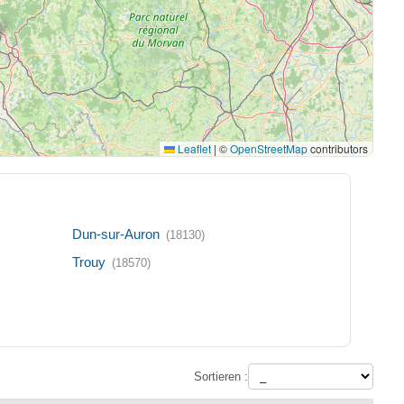
Leaflet
|
©
OpenStreetMap
contributors
Dun-sur-Auron
(18130)
Trouy
(18570)
Sortieren :