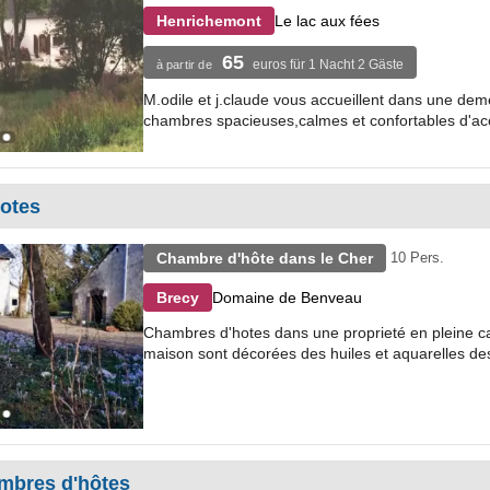
Le lac aux fées
Henrichemont
65
euros für 1 Nacht 2 Gäste
à partir de
M.odile et j.claude vous accueillent dans une dem
chambres spacieuses,calmes et confortables d'ac
otes
Chambre d'hôte dans le Cher
10 Pers.
Domaine de Benveau
Brecy
Chambres d'hotes dans une proprieté en pleine ca
maison sont décorées des huiles et aquarelles des 
mbres d'hôtes