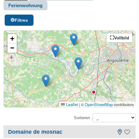
Ferienwohnung
Filtres
+
Vollbild
−
Leaflet
OpenStreetMap
|
©
contributors
Sortieren :
Domaine de mosnac