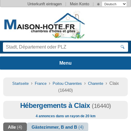
|
|
Unterkunft eintragen
Mein Konto
🌐
🔍
›
›
›
› Claix
Startseite
France
Poitou Charentes
Charente
(16440)
Hébergements à Claix
(16440)
4 annonces dans un rayon de 20 km
Alle
(4)
Gästezimmer, B and B
(4)