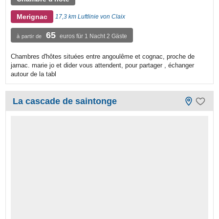
Merignac
17,3 km Luftlinie von Claix
65
euros für 1 Nacht 2 Gäste
à partir de
Chambres d'hôtes situées entre angoulême et cognac, proche de
jarnac. marie jo et dider vous attendent, pour partager , échanger
autour de la tabl
La cascade de saintonge