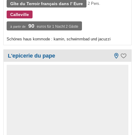
Gîte du Terroir français dans l' Eure
2 Pers.
Calleville
90
euros für 1 Nacht 2 Gäste
à partir de
Schönes haus kommode : kamin, schwimmbad und jacuzzi
L'epicerie du pape