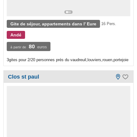
Gite de séjour, appartements dans l' Eure
16 Pers.
Andé
80
euros
à partir de
3gites pour 2/20 personnes prés du vaudreuil,louviers,rouen,portejoie
Clos st paul