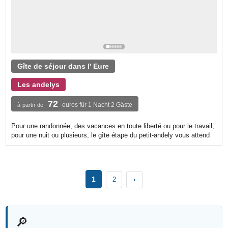
Gîte de séjour dans l' Eure
Les andelys
72
euros für 1 Nacht 2 Gäste
à partir de
Pour une randonnée, des vacances en toute liberté ou pour le travail,
pour une nuit ou plusieurs, le gîte étape du petit-andely vous attend
1
2
›
🔎