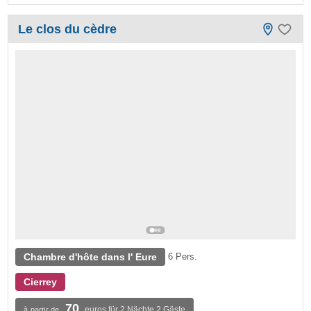
Le clos du cèdre
Chambre d'hôte dans l' Eure
6 Pers.
Cierrey
70
euros für 2 Nächte 2 Gäste
à partir de