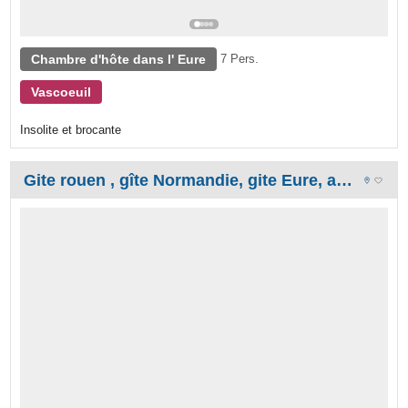
Chambre d'hôte dans l' Eure
7 Pers.
Vascoeuil
Insolite et brocante
Gite rouen , gîte Normandie, gite Eure, appartement duplex en bord de seine a andé