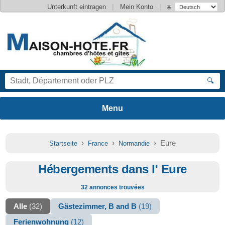
|
|
Unterkunft eintragen
Mein Konto
🌐
🔍
›
›
› Eure
Startseite
France
Normandie
Hébergements dans l' Eure
32 annonces trouvées
Alle
(32)
Gästezimmer, B and B
(19)
Ferienwohnung
(12)