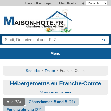
|
|
Unterkunft eintragen
Mein Konto
🌐
🔍
›
› Franche-Comte
Startseite
France
Hébergements en Franche-Comte
53 annonces trouvées
Alle
(53)
Gästezimmer, B and B
(21)
Ferienwohnung
(27)