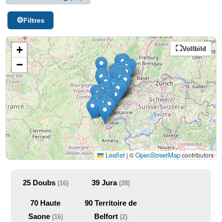
Filtres
+
Vollbild
−
Leaflet
OpenStreetMap
|
©
contributors
25
Doubs
39
Jura
(16)
(28)
70
Haute
90
Territoire de
Saone
Belfort
(16)
(2)