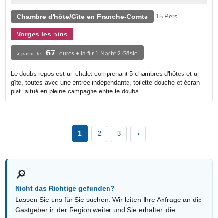
Chambre d'hôte/Gîte en Franche-Comte
15 Pers.
Vorges les pins
67
euros + ta für 1 Nacht 2 Gäste
à partir de
Le doubs repos est un chalet comprenant 5 chambres d'hôtes et un
gîte, toutes avec une entrée indépendante, toilette douche et écran
plat. situé en pleine campagne entre le doubs...
1
2
3
›
🔎
Nicht das Richtige gefunden?
Lassen Sie uns für Sie suchen: Wir leiten Ihre Anfrage an die
Gastgeber in der Region weiter und Sie erhalten die