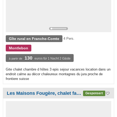
Gîte rural en Franche-Comte
4 Pers.
Montlebon
130
euros für 1 Nacht 2 Gäste
à partir de
Gite chalet chambre d hôtes 3 epis sejour vacances location dans un
endroit calme au décor chaleureux montagnes du jura proche de
frontiere suisse
Les Maisons Fougère, chalet familial et nature
Gesponsert