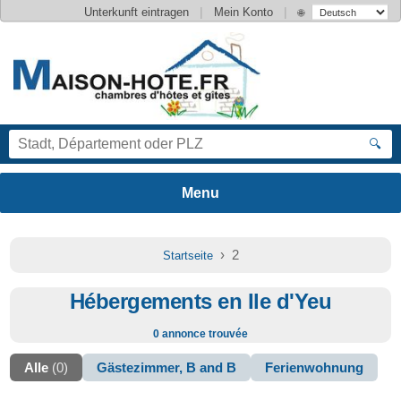
|
|
Unterkunft eintragen
Mein Konto
🌐
🔍
› 2
Startseite
Hébergements en Ile d'Yeu
0 annonce trouvée
Alle
(0)
Gästezimmer, B and B
Ferienwohnung