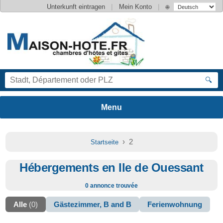
|
|
Unterkunft eintragen
Mein Konto
🌐
🔍
› 2
Startseite
Hébergements en Ile de Ouessant
0 annonce trouvée
Alle
(0)
Gästezimmer, B and B
Ferienwohnung