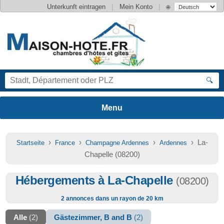
|
|
Unterkunft eintragen
Mein Konto
🌐
🔍
›
›
›
› La-
Startseite
France
Champagne Ardennes
Ardennes
Chapelle (08200)
Hébergements à La-Chapelle
(08200)
2 annonces dans un rayon de 20 km
Alle
(2)
Gästezimmer, B and B
(2)