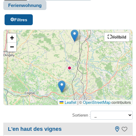
Ferienwohnung
Filtres
+
Vollbild
−
Leaflet
OpenStreetMap
|
©
contributors
Sortieren :
L'en haut des vignes