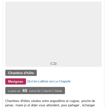
Chambre d'hôte
Merignac
18,4 km Luftlinie von La-Chapelle
65
euros für 1 Nacht 2 Gäste
à partir de
Chambres d'hôtes situées entre angoulême et cognac, proche de
jarnac. marie jo et dider vous attendent, pour partager , échanger