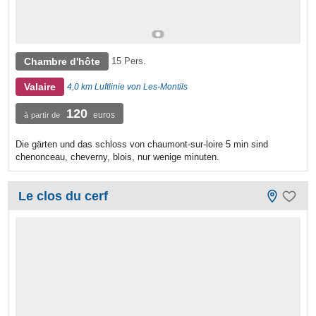
Chambre d'hôte
15 Pers.
Valaire
4,0 km Luftlinie von Les-Montils
120
euros
à partir de
Die gärten und das schloss von chaumont-sur-loire 5 min sind
chenonceau, cheverny, blois, nur wenige minuten.
Le clos du cerf