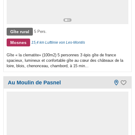
Gîte rural
5 Pers.
Mosnes
15,4 km Luftlinie von Les-Montils
Gîte « la clematite» (100m2) 5 personnes 3 épis gîte de france
spacieux, lumineux et confortable gîte au cœur des châteaux de la
loire, blois, chenonceau, chambord, à 15 min...
Au Moulin de Pasnel