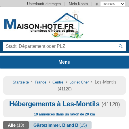
|
|
Unterkunft eintragen
Mein Konto
🌐
🔍
›
›
›
› Les-Montils
Startseite
France
Centre
Loir et Cher
(41120)
Hébergements à Les-Montils
(41120)
19 annonces dans un rayon de 20 km
Alle
(19)
Gästezimmer, B and B
(15)