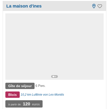
La maison d'ines
Gîte de séjour
6 Pers.
Blois
10,2 km Luftlinie von Les-Montils
120
euros
à partir de