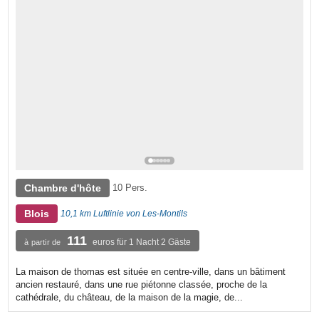
Chambre d'hôte
10 Pers.
Blois
10,1 km Luftlinie von Les-Montils
111
euros für 1 Nacht 2 Gäste
à partir de
La maison de thomas est située en centre-ville, dans un bâtiment
ancien restauré, dans une rue piétonne classée, proche de la
cathédrale, du château, de la maison de la magie, de...