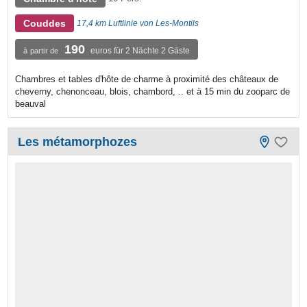
Couddes
17,4 km Luftlinie von Les-Montils
190
euros für 2 Nächte 2 Gäste
à partir de
Chambres et tables d'hôte de charme à proximité des châteaux de
cheverny, chenonceau, blois, chambord, .. et à 15 min du zooparc de
beauval
Les métamorphozes