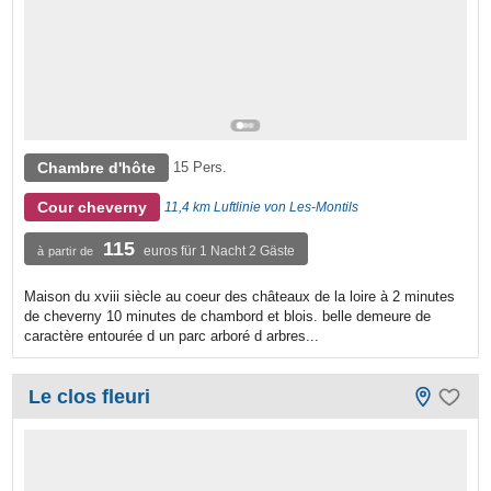
Chambre d'hôte
15 Pers.
Cour cheverny
11,4 km Luftlinie von Les-Montils
115
euros für 1 Nacht 2 Gäste
à partir de
Maison du xviii siècle au coeur des châteaux de la loire à 2 minutes
de cheverny 10 minutes de chambord et blois. belle demeure de
caractère entourée d un parc arboré d arbres...
Le clos fleuri