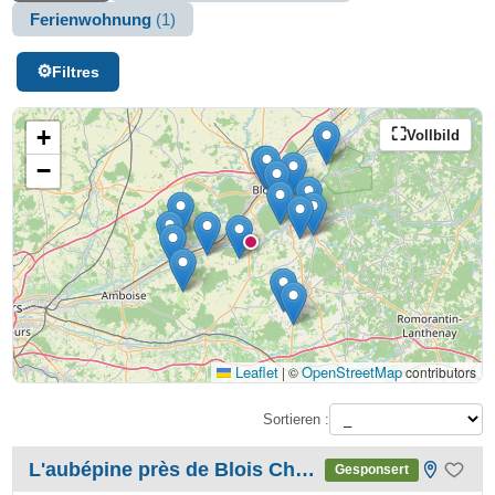
Ferienwohnung
(1)
Filtres
+
Vollbild
−
Leaflet
OpenStreetMap
|
©
contributors
Sortieren :
L'aubépine près de Blois Chambord
Gesponsert