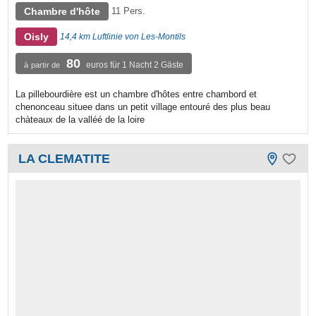
Chambre d'hôte
11 Pers.
Oisly
14,4 km Luftlinie von Les-Montils
80
euros für 1 Nacht 2 Gäste
à partir de
La pillebourdière est un chambre d'hôtes entre chambord et
chenonceau situee dans un petit village entouré des plus beau
chàteaux de la valléé de la loire
LA CLEMATITE