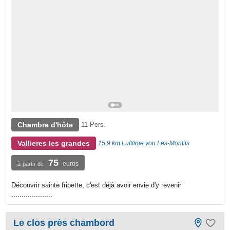
Chambre d'hôte
11 Pers.
Vallieres les grandes
15,9 km Luftlinie von Les-Montils
75
euros
à partir de
Découvrir sainte fripette, c'est déjà avoir envie d'y revenir
....................
Le clos près chambord