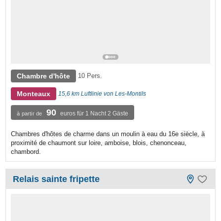
Chambre d'hôte
10 Pers.
Monteaux
15,6 km Luftlinie von Les-Montils
90
euros für 1 Nacht 2 Gäste
à partir de
Chambres d'hôtes de charme dans un moulin à eau du 16e siècle, à
proximité de chaumont sur loire, amboise, blois, chenonceau,
chambord.
Relais sainte fripette