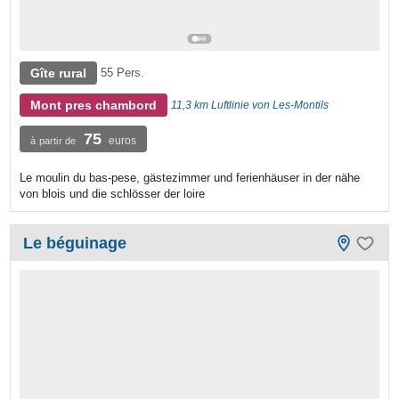
Gîte rural
55 Pers.
Mont pres chambord
11,3 km Luftlinie von Les-Montils
75
euros
à partir de
Le moulin du bas-pese, gästezimmer und ferienhäuser in der nähe
von blois und die schlösser der loire
Le béguinage