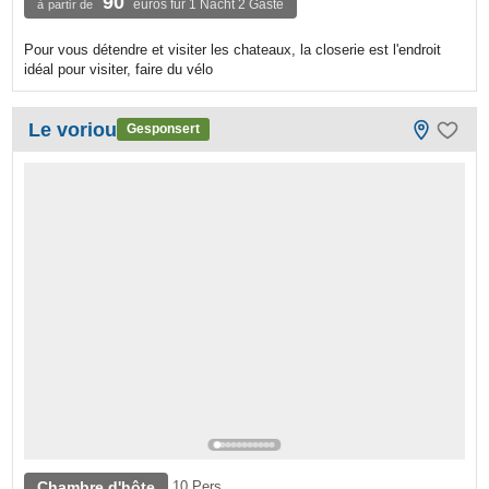
90
euros für 1 Nacht 2 Gäste
à partir de
Pour vous détendre et visiter les chateaux, la closerie est l'endroit
idéal pour visiter, faire du vélo
Le voriou
Gesponsert
Chambre d'hôte
10 Pers.