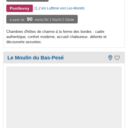
Pontlevoy
11,2 km Luftlinie von Les-Montils
90
euros für 1 Nacht 2 Gäste
à partir de
Chambres d'hôtes de charme à la ferme des bordes : cadre
authentique, confort moderne, accueil chaleureux. détente et
découverte assurées.
Le Moulin du Bas-Pesé