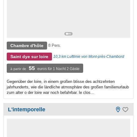
Chambre d'hôte
8 Pers.
Saint dye sur loire
10,3 km Luftlinie von Mont-près-Chambord
55
euros für 1 Nacht 2 Gäste
à partir de
Gegenüber der loire, in einem großen btisse des achtzehnten
jahrhunderts, wie die ländliche atmosphäre des großen familienurlaub
zum alter o der loire war noch befahrbar. le clos...
L'intemporelle