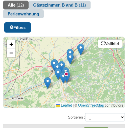
Alle
(12)
Gästezimmer, B and B
(11)
Ferienwohnung
Filtres
+
Vollbild
−
Leaflet
OpenStreetMap
|
©
contributors
Sortieren :