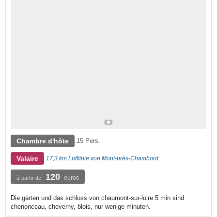
Chambre d'hôte
15 Pers.
Valaire
17,3 km Luftlinie von Mont-près-Chambord
120
euros
à partir de
Die gärten und das schloss von chaumont-sur-loire 5 min sind
chenonceau, cheverny, blois, nur wenige minuten.