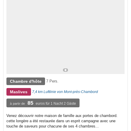
Chambre d'hôte
7 Pers.
Maslives
7,4 km Luftlinie von Mont-près-Chambord
85
euros für 1 Nacht 2 Gäste
à partir de
Venez découvrir notre maison de famille aux portes de chambord.
cette longère a été restaurée dans un esprit campagne avec une
touche de saveurs pour chacune de ses 4 chambres...