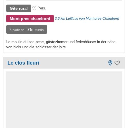
Gîte rural
55 Pers.
Mont pres chambord
3,6 km Luftlinie von Mont-près-Chambord
75
euros
à partir de
Le moulin du bas-pese, gästezimmer und ferienhäuser in der nähe
von blois und die schlösser der loire
Le clos fleuri