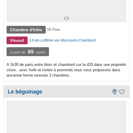
Chambre d'hôte
10 Pers.
Vineuil
3,6 km Luftlinie von Mont-près-Chambord
65
euros
à partir de
A 1h30 de paris,entre blois et chambord sur la d33,dans une propriété
close , avec forêt et rivière à proximité,nous vous proposons dans
ancienne ferme renovée 3 chambres...
Le béguinage