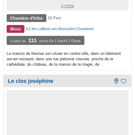
Chambre d'hôte
10 Pers.
Blois
9,2 km Luftlinie von Mont-près-Chambord
111
euros für 1 Nacht 2 Gäste
à partir de
La maison de thomas est située en centre-ville, dans un bâtiment
ancien restauré, dans une rue piétonne classée, proche de la
cathédrale, du château, de la maison de la magie, de...
Le clos joséphine