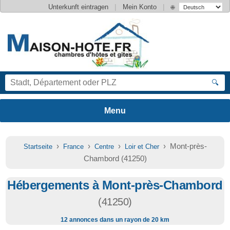
|
|
Unterkunft eintragen
Mein Konto
🌐
🔍
›
›
›
› Mont-près-
Startseite
France
Centre
Loir et Cher
Chambord (41250)
Hébergements à Mont-près-Chambord
(41250)
12 annonces dans un rayon de 20 km