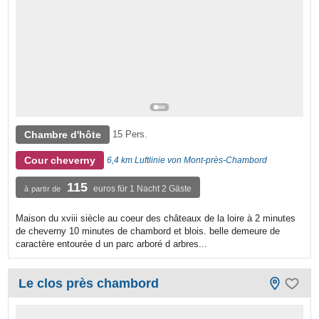
Chambre d'hôte
15 Pers.
Cour cheverny
6,4 km Luftlinie von Mont-près-Chambord
115
euros für 1 Nacht 2 Gäste
à partir de
Maison du xviii siècle au coeur des châteaux de la loire à 2 minutes
de cheverny 10 minutes de chambord et blois. belle demeure de
caractère entourée d un parc arboré d arbres...
Le clos près chambord