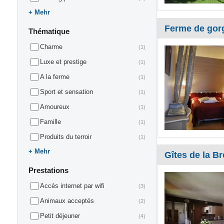
Mehr
Ferme de gor
Thématique
Charme
(1)
Luxe et prestige
(1)
A la ferme
(1)
Sport et sensation
(1)
Amoureux
(1)
Famille
(1)
Produits du terroir
(1)
Mehr
Gîtes de la B
Prestations
Accès internet par wifi
(3)
Animaux acceptés
(2)
Petit déjeuner
(4)