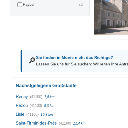
Paypal
(1)
Sie finden in Morée nicht das Richtige?
🔎
Lassen Sie uns für Sie suchen: Wir leiten Ihre Anfr
Nächstgelegene Großstädte
Renay
(41100)
7,5 km
Pezou
(41100)
8,3 km
Lisle
(41100)
10,3 km
Saint-Firmin-des-Prés
(41100)
11,4 km