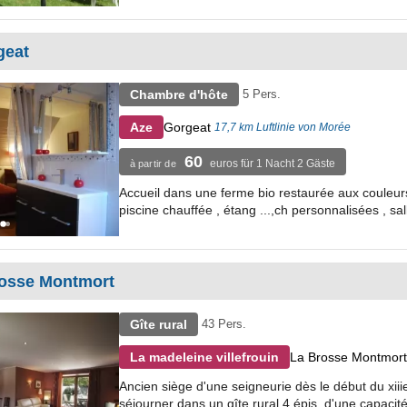
geat
Chambre d'hôte
5 Pers.
Gorgeat
Aze
17,7 km Luftlinie von Morée
60
euros für 1 Nacht 2 Gäste
à partir de
Accueil dans une ferme bio restaurée aux couleurs l
piscine chauffée , étang ...,ch personnalisées , sal
rosse Montmort
Gîte rural
43 Pers.
La Brosse Montmort
La madeleine villefrouin
Ancien siège d'une seigneurie dès le début du xiiie
séjourner dans un gîte rural 4 épis. d'une capacit