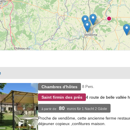
e
Chambres d'hôtes
8 Pers.
4 route de belle vallée
Saint firmin des prés
80
euros für 1 Nacht 2 Gäste
à partir de
Proche de vendôme, cette ancienne ferme restaurée
déjeuner copieux ,confitures maison.