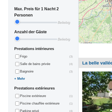
Max. Preis für 1 Nacht 2
Personen
Beliebig
Anzahl der Gäste
Beliebig
Prestations intérieures
Frigo
(3)
La belle vallé
Salle de bains privée
(4)
Baignoire
(3)
Mehr
Prestations extérieures
Piscine extérieure
(1)
Piscine chauffée extérieure
(1)
Parking privé
(4)