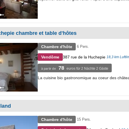
hepie chambre et table d'hôtes
Chambre d'hôte
6 Pers.
387 rue de la Huchepie
Vendôme
18,3 km Luftli
78
euros für 2 Nächte 2 Gäste
à partir de
La cuisine bio gastronomique au coeur des châte
gland
Chambre d'hôte
15 Pers.