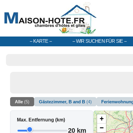
KARTE
WIR SUCHEN FÜR SIE
Alle
(5)
Gästezimmer, B and B
(4)
Ferienwohnun
+
Max. Entfernung (km)
−
20 km