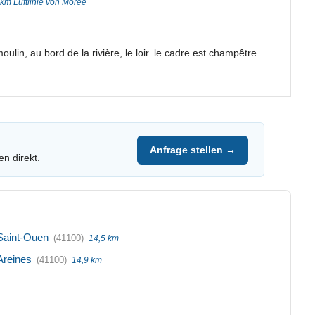
 km Luftlinie von Morée
ulin, au bord de la rivière, le loir. le cadre est champêtre.
Anfrage stellen →
en direkt.
Saint-Ouen
(41100)
14,5 km
Areines
(41100)
14,9 km