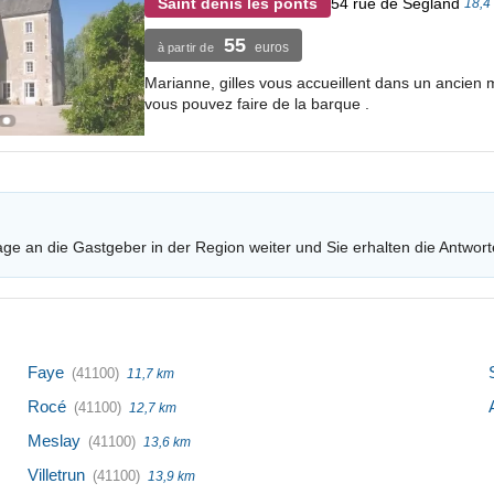
54 rue de Segland
Saint denis les ponts
18,4
55
euros
à partir de
Marianne, gilles vous accueillent dans un ancien mo
vous pouvez faire de la barque .
age an die Gastgeber in der Region weiter und Sie erhalten die Antwort
Faye
(41100)
11,7 km
Rocé
(41100)
12,7 km
Meslay
(41100)
13,6 km
Villetrun
(41100)
13,9 km