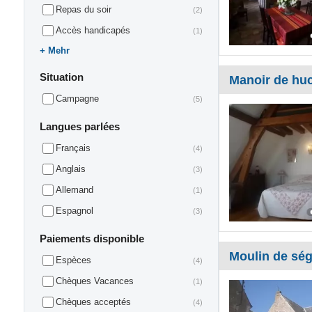
Repas du soir
(2)
Accès handicapés
(1)
Mehr
Situation
Manoir de huc
Campagne
(5)
Langues parlées
Français
(4)
Anglais
(3)
Allemand
(1)
Espagnol
(3)
Paiements disponible
Moulin de sé
Espèces
(4)
Chèques Vacances
(1)
Chèques acceptés
(4)