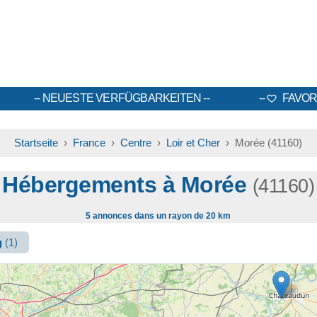
NEUESTE VERFÜGBARKEITEN
FAVOR
Startseite
›
France
›
Centre
›
Loir et Cher
› Morée (41160)
Hébergements à Morée
(41160)
5 annonces dans un rayon de 20 km
g
(1)