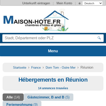
|
|
Unterkunft eintragen
Mein Konto
🌐
🔍
›
›
› Réunion
Startseite
France
Dom Tom - Outre Mer
Hébergements en Réunion
14 annonces trouvées
Alle
(14)
Gästezimmer, B and B
(5)
Ferienwohnung
(9)