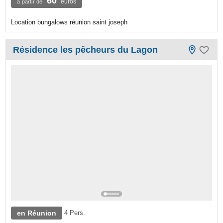
60
euros
à partir de
Location bungalows réunion saint joseph
Résidence les pêcheurs du Lagon
en Réunion
4 Pers.