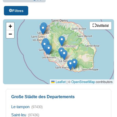
Filtres
+
Vollbild
−
Leaflet
OpenStreetMap
|
©
contributors
Große Städte des Departements
Le-tampon
(97430)
Saint-leu
(97436)