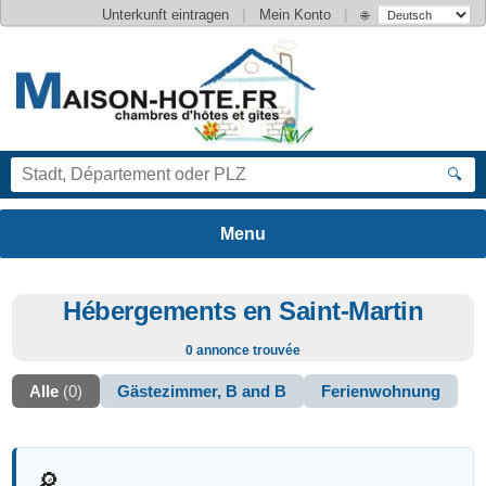
|
|
Unterkunft eintragen
Mein Konto
🌐
🔍
Hébergements en Saint-Martin
0 annonce trouvée
Alle
(0)
Gästezimmer, B and B
Ferienwohnung
🔎