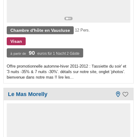
Chambre d'hôte en Vaucluse
12 Pers.
Visan
90
euros für 1 Nacht 2 Gäste
à partir de
Offre promotionnelle automne-hiver 2011-2012 : 'l'assiette du soir' et
'3 nuits -35% & 7 nuits -30%'. détails sur notre site, onglet 'photos'.
bienvenue dans notre mas !! lire les...
Le Mas Morelly