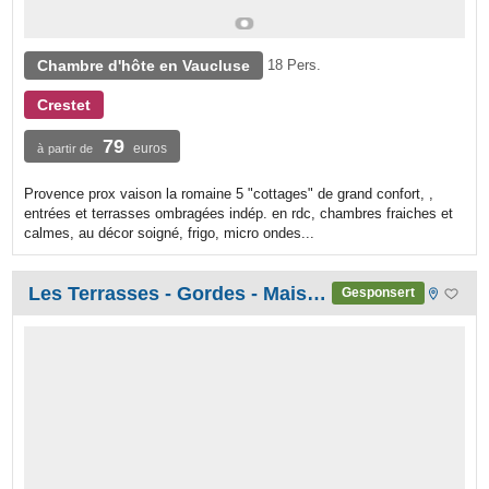
Chambre d'hôte en Vaucluse
18 Pers.
Crestet
79
euros
à partir de
Provence prox vaison la romaine 5 "cottages" de grand confort, ,
entrées et terrasses ombragées indép. en rdc, chambres fraiches et
calmes, au décor soigné, frigo, micro ondes...
Les Terrasses - Gordes - Maison d'Hôtes de Charme
Gesponsert