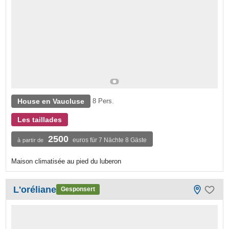
House en Vaucluse
8 Pers.
Les taillades
2500
euros für 7 Nächte 8 Gäste
à partir de
Maison climatisée au pied du luberon
L'oréliane
Gesponsert