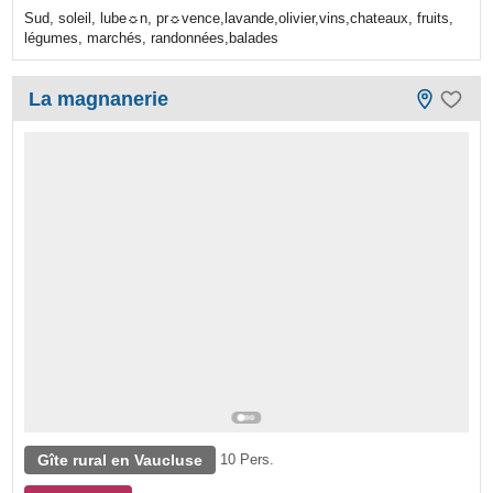
Sud, soleil, lube☼n, pr☼vence,lavande,olivier,vins,chateaux, fruits,
légumes, marchés, randonnées,balades
La magnanerie
Gîte rural en Vaucluse
10 Pers.