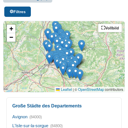
Filtres
+
Vollbild
−
Leaflet
OpenStreetMap
|
©
contributors
Große Städte des Departements
Avignon
(84000)
L'Isle-sur-la-sorgue
(84800)