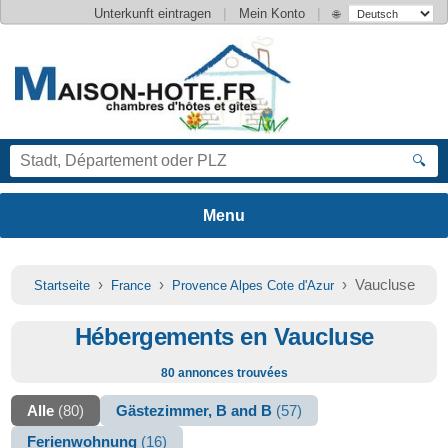
|
|
Unterkunft eintragen
Mein Konto
🌐
🔍
›
›
› Vaucluse
Startseite
France
Provence Alpes Cote d'Azur
Hébergements en Vaucluse
80 annonces trouvées
Alle
(80)
Gästezimmer, B and B
(57)
Ferienwohnung
(16)