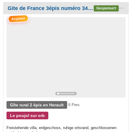
Gite de France 3épis numéro 34G 21104 au Poujol/Orb plus meublé tourisme 3 étoiles VILLA PRADES
Gesponsert
Angebot
Gîte rural 2 épis en Herault
6 Pers.
Le poujol sur orb
Freistehende villa, erdgeschoss, ruhige ortsrand, geschlossenen