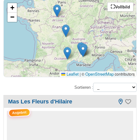
+
Vollbild
−
Leaflet
OpenStreetMap
|
©
contributors
Sortieren :
Mas Les Fleurs d'Hilaire
Angebot