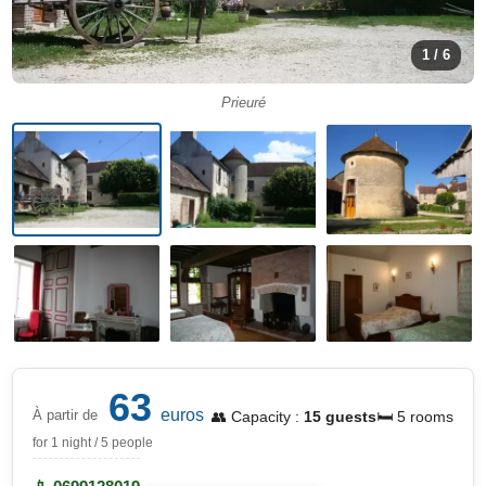
1 / 6
Prieuré
63
euros
À partir de
👥 Capacity :
15 guests
🛏️ 5 rooms
for 1 night / 5 people