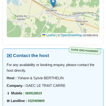
Leaflet
OpenStreetMap
|
©
contributors
SANS ENGAGEMENT
✉️ Contact the host
For any availability or booking enquiry, please contact the
host directly.
Host :
Yohann & Sylvie BERTHELIN
Company :
GAEC LE TRAIT CARRE
📱
Mobile :
0699128019
☎️
Landline :
0325409809