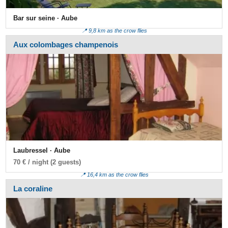
Bar sur seine · Aube
📍 9,8 km as the crow flies
Aux colombages champenois
Laubressel · Aube
70 € / night (2 guests)
📍 16,4 km as the crow flies
La coraline