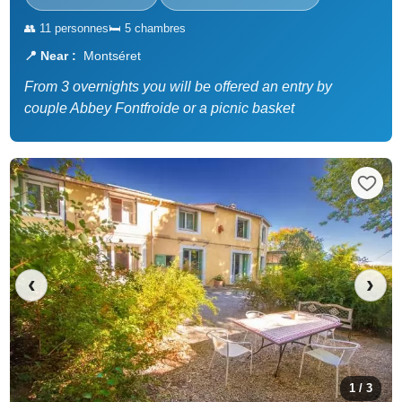
👥 11 personnes
🛏️ 5 chambres
📍 Near :
Montséret
From 3 overnights you will be offered an entry by
couple Abbey Fontfroide or a picnic basket
‹
›
1 / 3