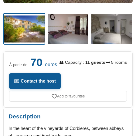
70
👥 Capacity :
11 guests
🛏️ 5 rooms
euros
À partir de
✉️ Contact the host
Add to favourites
Description
In the heart of the vineyards of Corbieres, between abbeys
of Lagrasse and Fontfroide, ares