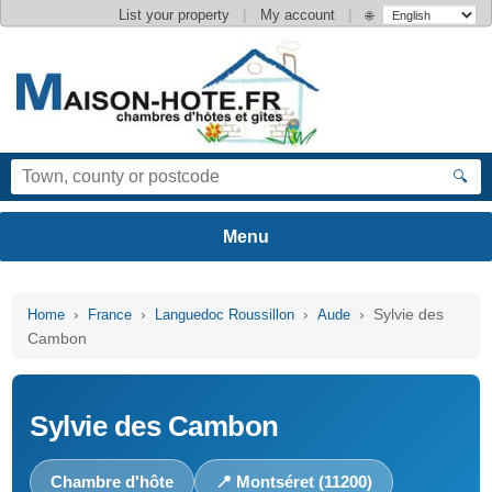
|
|
List your property
My account
🌐
🔍
›
›
›
› Sylvie des
Home
France
Languedoc Roussillon
Aude
Cambon
Sylvie des Cambon
Chambre d'hôte
📍 Montséret (11200)