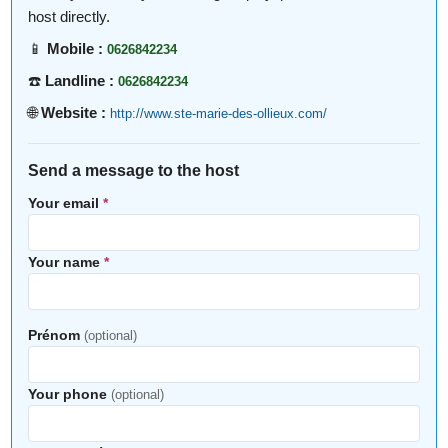
host directly.
📱
Mobile :
0626842234
☎️
Landline :
0626842234
🌐
Website :
http://www.ste-marie-des-ollieux.com/
Send a message to the host
Your email
*
Your name
*
Prénom
(optional)
Your phone
(optional)