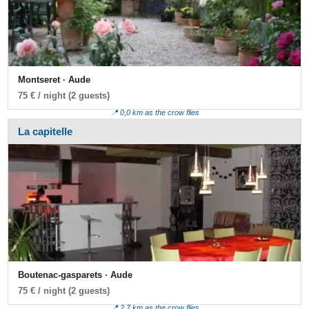
Montseret · Aude
75 € / night (2 guests)
📍 0,0 km as the crow flies
La capitelle
Boutenac-gasparets · Aude
75 € / night (2 guests)
📍 2,7 km as the crow flies