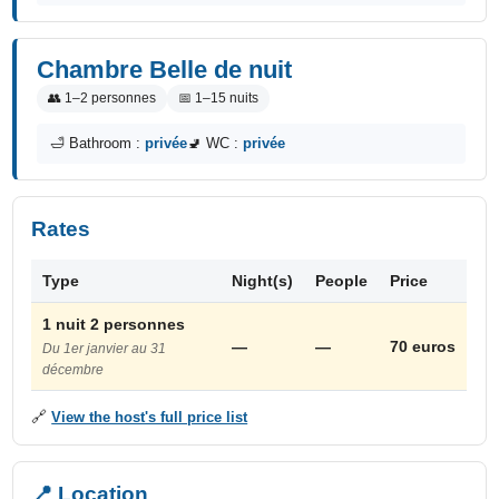
Chambre Belle de nuit
👥 1–2 personnes
📅 1–15 nuits
🛁 Bathroom :
privée
🚽 WC :
privée
Rates
Type
Night(s)
People
Price
1 nuit 2 personnes
—
—
70 euros
Du 1er janvier au 31
décembre
🔗
View the host's full price list
📍 Location