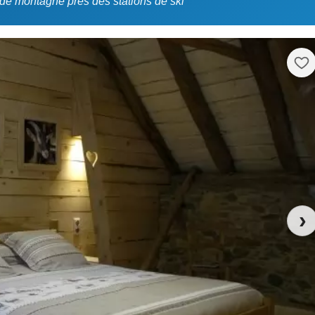
de montagne près des stations de ski
›