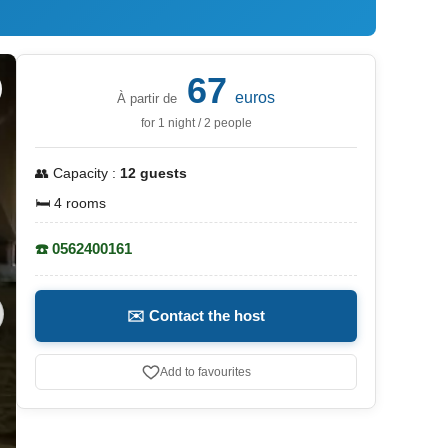
67
euros
À partir de
for 1 night / 2 people
👥 Capacity :
12 guests
🛏️ 4 rooms
☎️ 0562400161
✉️ Contact the host
Add to favourites