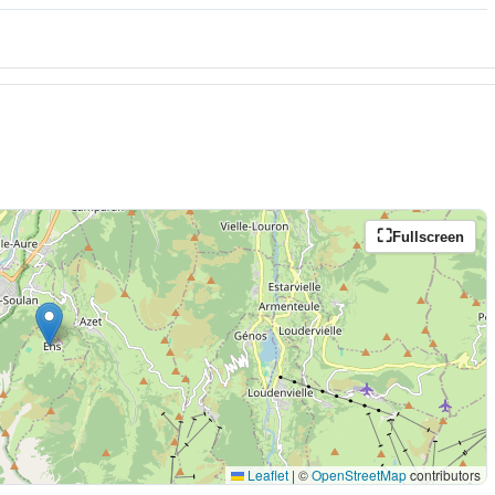
Fullscreen
Leaflet
|
©
OpenStreetMap
contributors