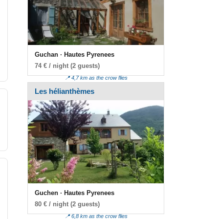
Guchan · Hautes Pyrenees
74 € / night (2 guests)
📍 4,7 km as the crow flies
Les hélianthèmes
Guchen · Hautes Pyrenees
80 € / night (2 guests)
📍 6,8 km as the crow flies