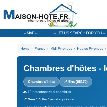
MAP
LET US SEARCH FOR YOU
Home
›
France
›
Midi-Pyrenees
›
Hautes Pyrenees
› 
Chambres d'hôtes - l
Chambre d'hôte
📍 Ens (65170)
👥 12 personnes
🛏️ 4 chambres
📍 Near :
5 Km Saint-Lary-Soulan