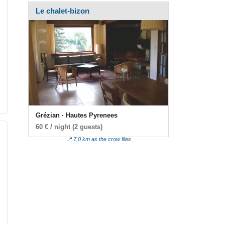
Le chalet-bizon
Grézian · Hautes Pyrenees
60 € / night (2 guests)
📍 7,0 km as the crow flies