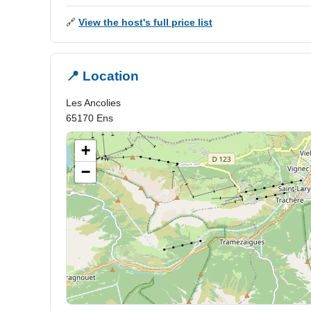
🔗
View the host's full price list
📍 Location
Les Ancolies
65170 Ens
+
−