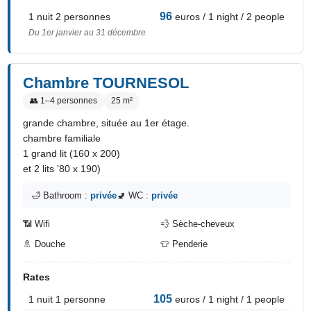
96
1 nuit 2 personnes
euros / 1 night / 2 people
Du 1er janvier au 31 décembre
Chambre TOURNESOL
👥 1–4 personnes
25 m²
grande chambre, située au 1er étage.
chambre familiale
1 grand lit (160 x 200)
et 2 lits '80 x 190)
🛁 Bathroom :
privée
🚽 WC :
privée
📶 Wifi
💨 Sèche-cheveux
🚿 Douche
👕 Penderie
Rates
105
1 nuit 1 personne
euros / 1 night / 1 people