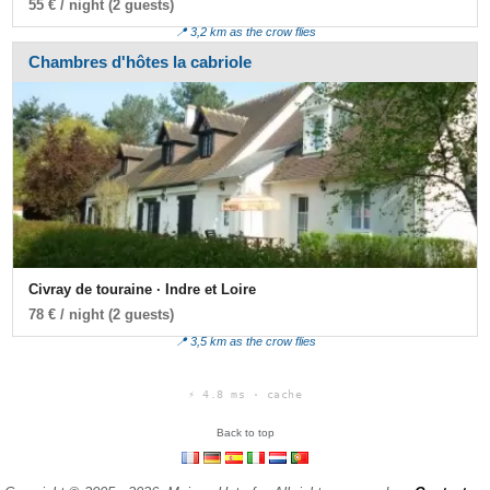
55 € / night (2 guests)
📍 3,2 km as the crow flies
Chambres d'hôtes la cabriole
Civray de touraine · Indre et Loire
78 € / night (2 guests)
📍 3,5 km as the crow flies
⚡ 4.8 ms · cache
Back to top