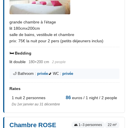
grande chambre à l'étage
lit 180cmx200cm
salle de bains, vestibule et chambre
prix: 75€ la nuit pour 2 pers (petits déjeuners inclus)
🛏️ Bedding
lit double
180×200 cm
2 people
🛁 Bathroom :
privée
🚽 WC :
privée
Rates
86
1 nuit 2 personnes
euros / 1 night / 2 people
Du 1er janvier au 31 décembre
Chambre ROSE
👥 1–3 personnes
22 m²