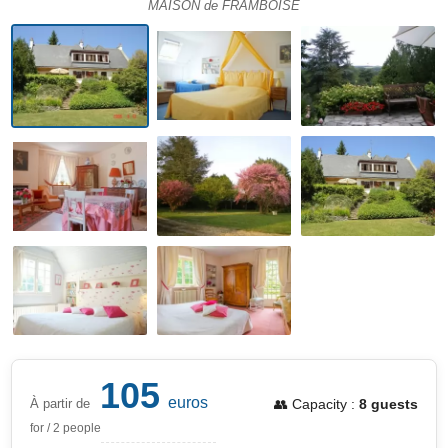
MAISON de FRAMBOISE
105
euros
À partir de
👥 Capacity :
8 guests
for / 2 people