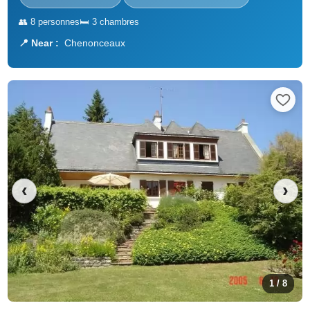
👥 8 personnes
🛏️ 3 chambres
📍 Near :
Chenonceaux
‹
›
1 / 8