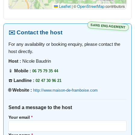
Leaflet
OpenStreetMap
|
©
contributors
SANS ENGAGEMENT
✉️ Contact the host
For any availability or booking enquiry, please contact the
host directly.
Host :
Nicole Baudrin
📱
Mobile :
06 75 79 35 44
☎️
Landline :
02 47 30 96 21
🌐
Website :
http://www.maison-de-framboise.com
Send a message to the host
Your email
*