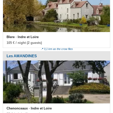
Blere · Indre et Loire
105 € / night (2 guests)
📍 3,1 km as the crow flies
Les AMANDINES
Chenonceaux · Indre et Loire