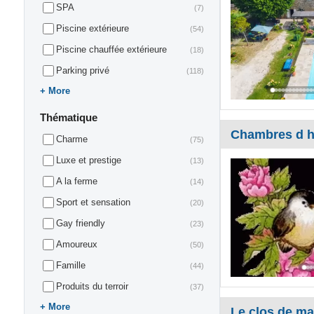
SPA
(7)
Piscine extérieure
(54)
Piscine chauffée extérieure
(18)
Parking privé
(118)
More
Thématique
Chambres d h
Charme
(75)
Luxe et prestige
(13)
A la ferme
(14)
Sport et sensation
(20)
Gay friendly
(23)
Amoureux
(50)
Famille
(44)
Produits du terroir
(37)
More
Le clos de m