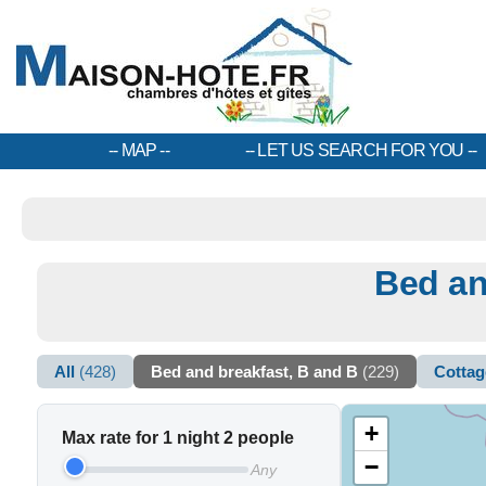
MAP
LET US SEARCH FOR YOU
Bed an
All
(428)
Bed and breakfast, B and B
(229)
Cotta
+
Max rate for 1 night 2 people
−
Any