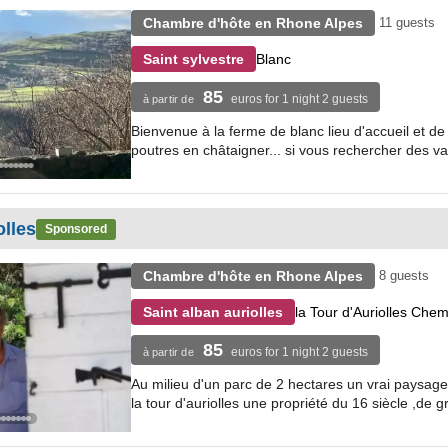
Chambre d'hôte en Rhone Alpes
11 guests
Blanc
Saint sylvestre
85
euros for 1 night 2 guests
à partir de
Bienvenue à la ferme de blanc lieu d'accueil et de co
poutres en châtaigner... si vous rechercher des v
olles
Sponsored
Chambre d'hôte en Rhone Alpes
8 guests
la Tour d'Auriolles Ch
Saint alban auriolles
85
euros for 1 night 2 guests
à partir de
Au milieu d'un parc de 2 hectares un vrai paysage 
la tour d'auriolles une propriété du 16 siècle ,de g