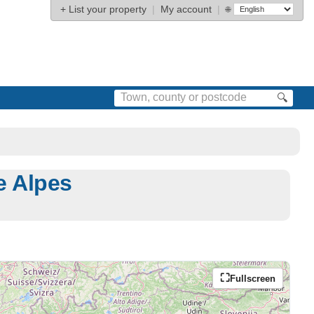
+
List your property
|
My account
|
🌐
🔍
e Alpes
Fullscreen