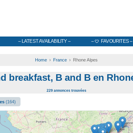
LATEST AVAILABILITY
FAVOURITES
Home
›
France
› Rhone Alpes
d breakfast, B and B en Rhon
229 annonces trouvées
ges
(164)