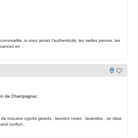
nvivialité. si vous aimez l'authenticité, les vielles pierres, les
acances en...
emin de Champagnac
de toscane cyprès géants , lauriers roses , lavandes , se situe
rand confort...