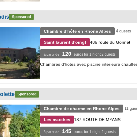
adis
Sponsored
Chambre d'hôte en Rhone Alpes
4 guests
486 route du Gonnet
Saint laurent d'oingt
120
euros for 1 night 2 guests
à partir de
Chambres d'hôtes avec piscine intérieure chauffée 
olette
Sponsored
Chambre de charme en Rhone Alpes
11 gue
137 ROUTE DE MYANS
Les marches
145
euros for 1 night 2 guests
à partir de