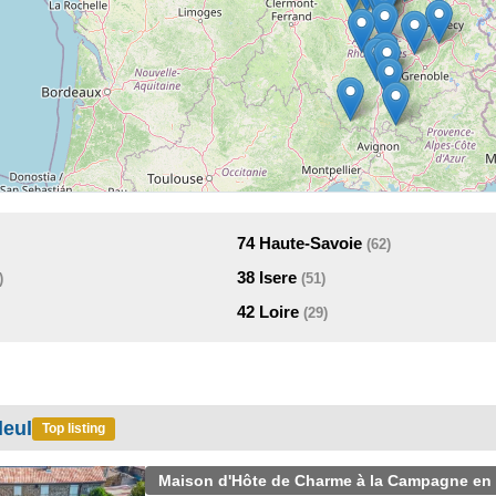
74
Haute-Savoie
(62)
38
Isere
)
(51)
42
Loire
(29)
leul
Top listing
Maison d'Hôte de Charme à la Campagne en