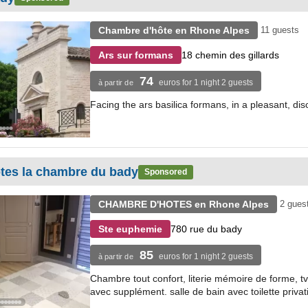
Chambre d'hôte en Rhone Alpes
11 guests
18 chemin des gillards
Ars sur formans
74
euros for 1 night 2 guests
à partir de
Facing the ars basilica formans, in a pleasant, di
tes la chambre du bady
Sponsored
CHAMBRE D'HOTES en Rhone Alpes
2 gues
780 rue du bady
Ste euphemie
85
euros for 1 night 2 guests
à partir de
Chambre tout confort, literie mémoire de forme, tv 
avec supplément. salle de bain avec toilette privati