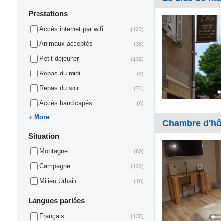
Prestations
Accès internet par wifi
(123)
Animaux acceptés
(35)
Petit déjeuner
(131)
Repas du midi
(3)
Repas du soir
(74)
Accès handicapés
(6)
More
Chambre d'hô
Situation
Montagne
(60)
Campagne
(122)
Milieu Urbain
(18)
Langues parlées
Français
(135)