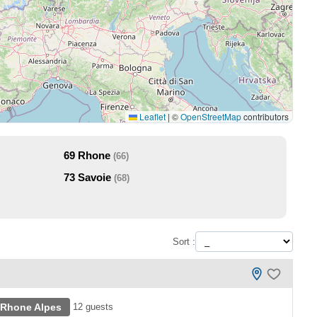
Leaflet
|
©
OpenStreetMap
contributors
69
Rhone
(66)
73
Savoie
(68)
Sort :
 Rhone Alpes
12 guests