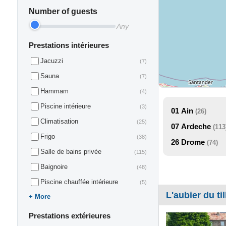
Number of guests
Any
Prestations intérieures
Jacuzzi
(7)
Sauna
(7)
Hammam
(4)
Piscine intérieure
(3)
01
Ain
(26)
Climatisation
(25)
07
Ardeche
(113
Frigo
(38)
26
Drome
(74)
Salle de bains privée
(115)
Baignoire
(48)
Piscine chauffée intérieure
(5)
L'aubier du til
More
Prestations extérieures