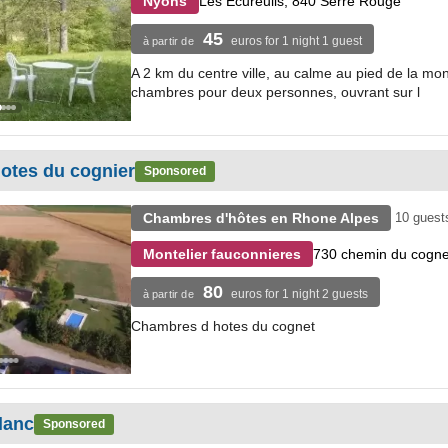
Les Ecureuils, 840 Serre Rouge
Nyons
45
euros for 1 night 1 guest
à partir de
A 2 km du centre ville, au calme au pied de la mon
chambres pour deux personnes, ouvrant sur l
otes du cognier
Sponsored
Chambres d'hôtes en Rhone Alpes
10 guest
730 chemin du cogne
Montelier fauconnieres
80
euros for 1 night 2 guests
à partir de
Chambres d hotes du cognet
lanc
Sponsored