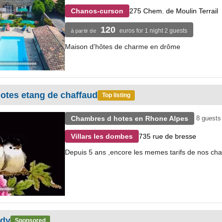
275 Chem. de Moulin Terrail
Chanos-curson
120
euros for 1 night 2 guests
à partir de
Maison d'hôtes de charme en drôme
otes etang de chaffaud
Top listing
Chambres d hotes en Rhone Alpes
8 guests
735 rue de bresse
Villars les dombes
Depuis 5 ans ,encore les memes tarifs de nos ch
ady
Sponsored