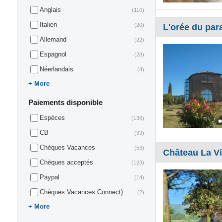
Anglais
(110)
Italien
(20)
L'orée du par
Allemand
(22)
Espagnol
(28)
Néerlandais
(4)
More
Paiements disponible
Espèces
(136)
CB
(39)
Chèques Vacances
(53)
Château La Vi
Chèques acceptés
(123)
Paypal
(14)
Chèques Vacances Connect)
(2)
More