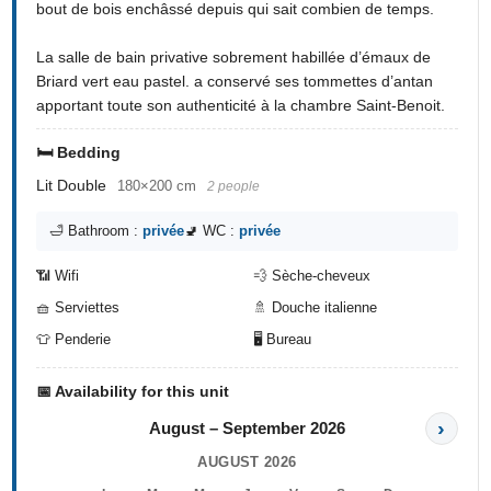
bout de bois enchâssé depuis qui sait combien de temps.
La salle de bain privative sobrement habillée d’émaux de
Briard vert eau pastel. a conservé ses tommettes d’antan
apportant toute son authenticité à la chambre Saint-Benoit.
🛏️ Bedding
Lit Double
180×200 cm
2 people
🛁 Bathroom :
privée
🚽 WC :
privée
📶 Wifi
💨 Sèche-cheveux
🧺 Serviettes
🚿 Douche italienne
👕 Penderie
🖥️ Bureau
📅 Availability for this unit
›
August – September 2026
AUGUST 2026