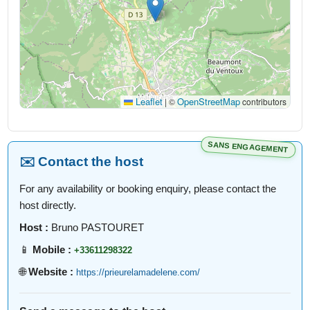
Leaflet
OpenStreetMap
|
©
contributors
SANS ENGAGEMENT
✉️ Contact the host
For any availability or booking enquiry, please contact the
host directly.
Host :
Bruno PASTOURET
📱
Mobile :
+33611298322
🌐
Website :
https://prieurelamadelene.com/