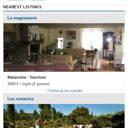
NEAREST LISTINGS
La magnanerie
Malaucène · Vaucluse
1850 € / night (2 guests)
📍 3,8 km as the crow flies
Les romarins