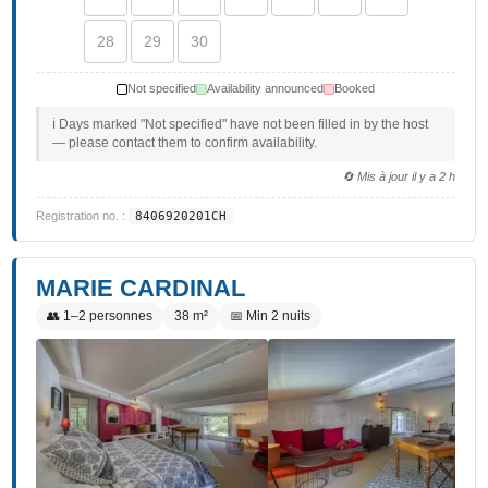
28
29
30
Not specified
Availability announced
Booked
ℹ️ Days marked "Not specified" have not been filled in by the host
— please contact them to confirm availability.
🔄 Mis à jour il y a 2 h
Registration no. :
8406920201CH
MARIE CARDINAL
👥 1–2 personnes
38 m²
📅 Min 2 nuits