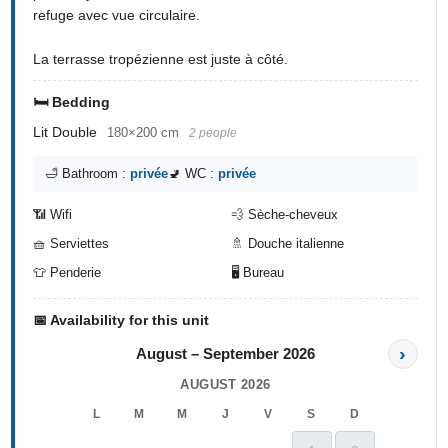
refuge avec vue circulaire.
La terrasse tropézienne est juste à côté.
🛏️ Bedding
Lit Double
180×200 cm
2 people
🛁 Bathroom :
privée
🚽 WC :
privée
📶 Wifi
💨 Sèche-cheveux
🧺 Serviettes
🚿 Douche italienne
👕 Penderie
🖥️ Bureau
📅 Availability for this unit
›
August – September 2026
AUGUST 2026
L
M
M
J
V
S
D