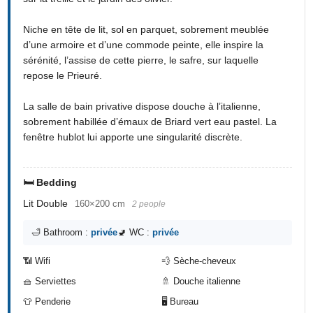
Niche en tête de lit, sol en parquet, sobrement meublée
d’une armoire et d’une commode peinte, elle inspire la
sérénité, l’assise de cette pierre, le safre, sur laquelle
repose le Prieuré.
La salle de bain privative dispose douche à l’italienne,
sobrement habillée d’émaux de Briard vert eau pastel. La
fenêtre hublot lui apporte une singularité discrète.
🛏️ Bedding
Lit Double
160×200 cm
2 people
🛁 Bathroom :
privée
🚽 WC :
privée
📶 Wifi
💨 Sèche-cheveux
🧺 Serviettes
🚿 Douche italienne
👕 Penderie
🖥️ Bureau