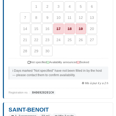
1
2
3
4
5
6
7
8
9
10
11
12
13
14
15
16
17
18
19
20
21
22
23
24
25
26
27
28
29
30
Not specified
Availability announced
Booked
ℹ️ Days marked "Not specified" have not been filled in by the host
— please contact them to confirm availability.
🔄 Mis à jour il y a 2 h
Registration no. :
8406920201CH
SAINT-BENOIT