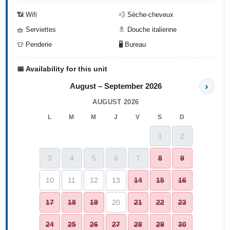
📶 Wifi
💨 Sèche-cheveux
🧺 Serviettes
🚿 Douche italienne
👕 Penderie
🖥️ Bureau
📅 Availability for this unit
›
August – September 2026
AUGUST 2026
L
M
M
J
V
S
D
1
2
3
4
5
6
7
8
9
10
11
12
13
14
15
16
17
18
19
20
21
22
23
24
25
26
27
28
29
30