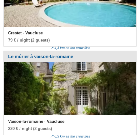
Crestet · Vaucluse
79 € / night (2 guests)
📍 4,3 km as the crow flies
Le mûrier à vaison-la-romaine
Vaison-la-romaine · Vaucluse
220 € / night (2 guests)
📍 6,3 km as the crow flies