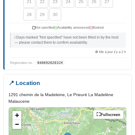
21
22
23
24
25
26
27
28
29
30
Not specified
Availability announced
Booked
ℹ️ Days marked "Not specified" have not been filled in by the host
— please contact them to confirm availability.
🔄 Mis à jour il y a 2 h
Registration no. :
8406920201CH
📍 Location
1291 chemin de la Madeleine, Le Prieuré La Madelène
Malaucene
+
Fullscreen
−