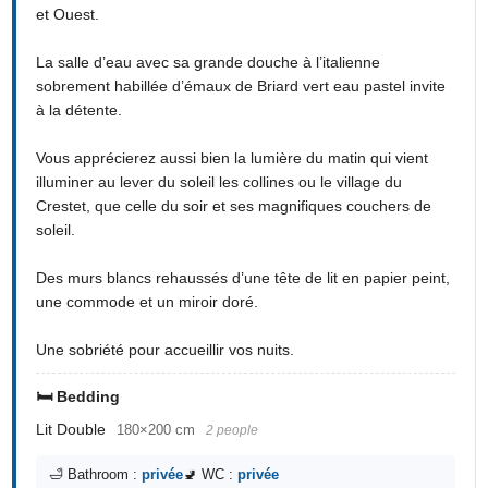
et Ouest.
La salle d’eau avec sa grande douche à l’italienne
sobrement habillée d’émaux de Briard vert eau pastel invite
à la détente.
Vous apprécierez aussi bien la lumière du matin qui vient
illuminer au lever du soleil les collines ou le village du
Crestet, que celle du soir et ses magnifiques couchers de
soleil.
Des murs blancs rehaussés d’une tête de lit en papier peint,
une commode et un miroir doré.
Une sobriété pour accueillir vos nuits.
🛏️ Bedding
Lit Double
180×200 cm
2 people
🛁 Bathroom :
privée
🚽 WC :
privée