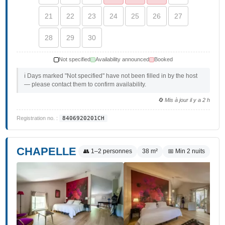
21
22
23
24
25
26
27
28
29
30
Not specified
Availability announced
Booked
ℹ️ Days marked "Not specified" have not been filled in by the host
— please contact them to confirm availability.
🔄 Mis à jour il y a 2 h
Registration no. :
8406920201CH
CHAPELLE
👥 1–2 personnes
38 m²
📅 Min 2 nuits