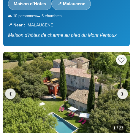
Maison d'Hôtes
📍 Malaucene
👥 10 personnes
🛏️ 5 chambres
📍 Near :
MALAUCENE
Maison d'hôtes de charme au pied du Mont Ventoux
‹
›
1 / 23