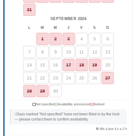
31
SEPTEMBER 2026
L
M
M
J
V
S
D
1
2
3
4
5
6
7
8
9
10
11
12
13
14
15
16
17
18
19
20
21
22
23
24
25
26
27
28
29
30
Not specified
Availability announced
Booked
ℹ️ Days marked "Not specified" have not been filled in by the host
— please contact them to confirm availability.
🔄 Mis à jour il y a 2 h