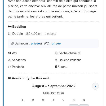
Avec son accès extérieur, chemin de pierre qui conduit à la
piscine, cette enclave aux allures de petite maison jouissant
de trois expositions est comme un cocon, à l’écart, protégé
par le jardin et les arbres qui veillent.
🛏️ Bedding
Lit Double
180×190 cm
2 people
🛁 Bathroom :
privée
🚽 WC :
privée
📶 Wifi
💨 Sèche-cheveux
🧺 Serviettes
🚿 Douche italienne
👕 Penderie
🖥️ Bureau
📅 Availability for this unit
›
August – September 2026
AUGUST 2026
L
M
M
J
V
S
D