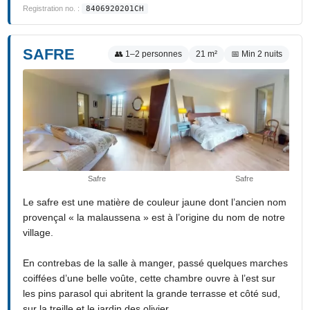
Registration no. :
8406920201CH
SAFRE
👥 1–2 personnes
21 m²
📅 Min 2 nuits
Safre
Safre
Le safre est une matière de couleur jaune dont l’ancien nom
provençal « la malaussena » est à l’origine du nom de notre
village.
En contrebas de la salle à manger, passé quelques marches
coiffées d’une belle voûte, cette chambre ouvre à l’est sur
les pins parasol qui abritent la grande terrasse et côté sud,
sur la treille et le jardin des olivier.