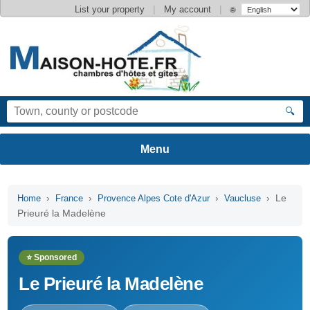
|
|
List your property
My account
🌐
🔍
›
›
›
› Le
Home
France
Provence Alpes Cote d'Azur
Vaucluse
Prieuré la Madelène
⭐ Sponsored
Le Prieuré la Madelène