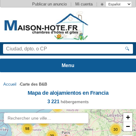
|
|
Publicar un anuncio
Mi cuenta
🌐
🔍
Accueil
›
Carte des B&B
Mapa de alojamientos en Francia
3 221
hébergements
84
+
39
25
−
98
30
29