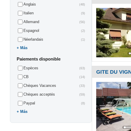
Anglais
(48)
Italien
(9)
Allemand
(56)
Espagnol
(2)
Néerlandais
(1)
Más
Paiements disponible
Espèces
(63)
GITE DU VIG
CB
(14)
Chèques Vacances
(33)
Chèques acceptés
(59)
Paypal
(8)
Más