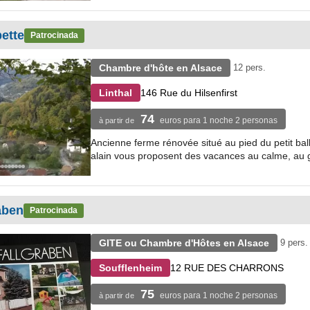
ette
Patrocinada
Chambre d'hôte en Alsace
12 pers.
146 Rue du Hilsenfirst
Linthal
74
euros para 1 noche 2 personas
à partir de
Ancienne ferme rénovée situé au pied du petit ballo
alain vous proposent des vacances au calme, au gr
aben
Patrocinada
GITE ou Chambre d'Hôtes en Alsace
9 pers.
12 RUE DES CHARRONS
Soufflenheim
75
euros para 1 noche 2 personas
à partir de