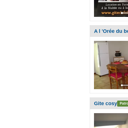
A l 'Orée du b
Gite cosy
Patr