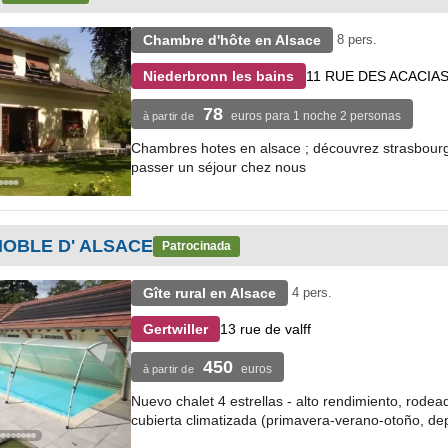
Chambre d'hôte en Alsace
8 pers.
11 RUE DES ACACIA
Niederbronn les bains
78
euros para 1 noche 2 personas
à partir de
Chambres hotes en alsace ; découvrez strasbourg, 
passer un séjour chez nous
NOBLE D' ALSACE
Patrocinada
Gîte rural en Alsace
4 pers.
13 rue de valff
Gertwiller
450
euros
à partir de
Nuevo chalet 4 estrellas - alto rendimiento, rodead
cubierta climatizada (primavera-verano-otoño, de