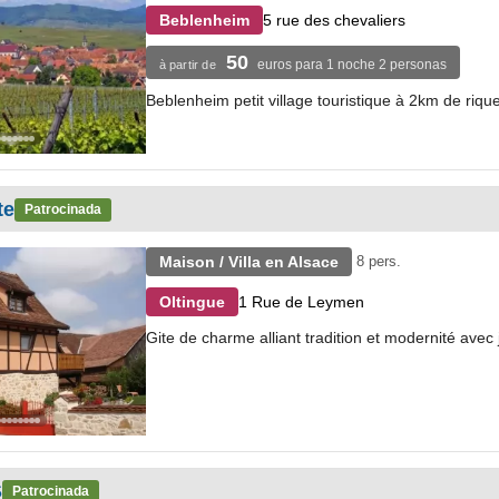
5 rue des chevaliers
Beblenheim
50
euros para 1 noche 2 personas
à partir de
Beblenheim petit village touristique à 2km de riqu
te
Patrocinada
Maison / Villa en Alsace
8 pers.
1 Rue de Leymen
Oltingue
Gite de charme alliant tradition et modernité avec 
S
Patrocinada