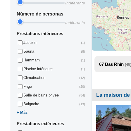
Indiferente
Número de personas
Indiferente
Prestations intérieures
Jacuzzi
(1)
Sauna
(8)
Hammam
(1)
67
Bas Rhin
(48
Piscine intérieure
(1)
Climatisation
(12)
Frigo
(20)
La maison de
Salle de bains privée
(54)
Baignoire
(13)
Más
Prestations extérieures