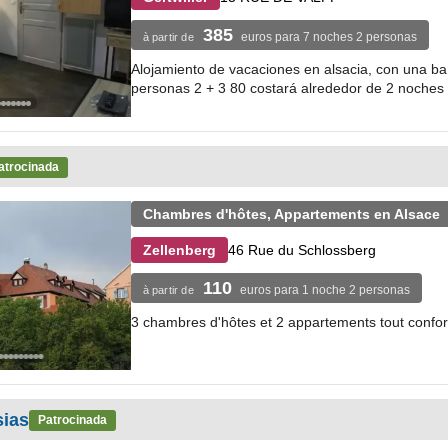
385
euros para 7 noches 2 personas
à partir de
Alojamiento de vacaciones en alsacia, con una ba
personas 2 + 3 80 costará alrededor de 2 noches 
atrocinada
Chambres d'hôtes, Appartements en Alsace
46 Rue du Schlossberg
Zellenberg
110
euros para 1 noche 2 personas
à partir de
3 chambres d'hôtes et 2 appartements tout confort
ias
Patrocinada