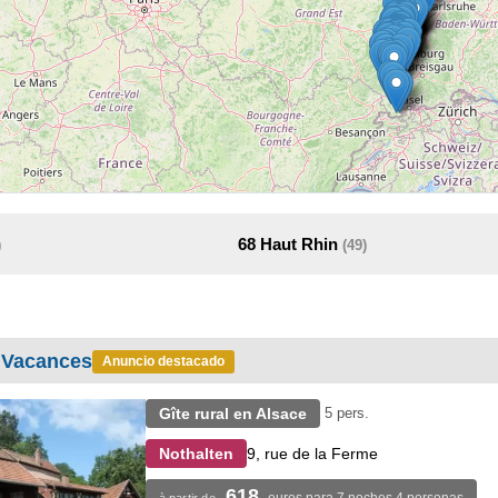
68
Haut Rhin
)
(49)
 Vacances
Anuncio destacado
Gîte rural en Alsace
5 pers.
9, rue de la Ferme
Nothalten
618