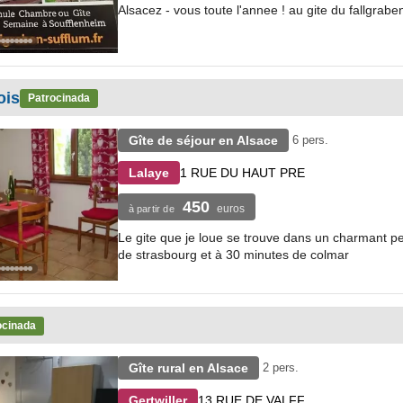
Alsacez - vous toute l'annee ! au gite du fallgrab
ois
Patrocinada
Gîte de séjour en Alsace
6 pers.
1 RUE DU HAUT PRE
Lalaye
450
euros
à partir de
Le gite que je loue se trouve dans un charmant peti
de strasbourg et à 30 minutes de colmar
ocinada
Gîte rural en Alsace
2 pers.
13 RUE DE VALFF
Gertwiller