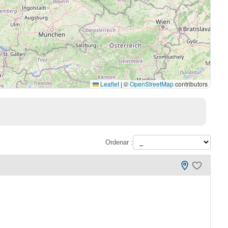
Leaflet
|
©
OpenStreetMap
contributors
Ordenar :