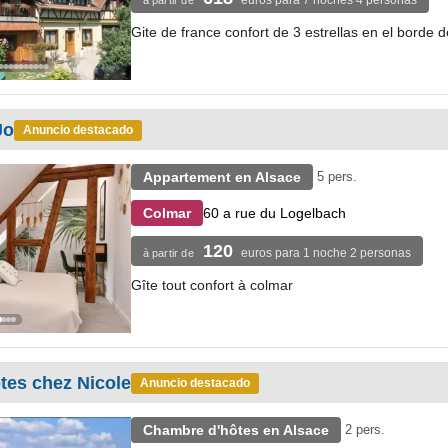
euros para 7 noches 4 personas
à partir de
Gite de france confort de 3 estrellas en el borde 
Jo
Anuncio destacado
Appartement en Alsace
5 pers.
60 a rue du Logelbach
Colmar
120
euros para 1 noche 2 personas
à partir de
Gîte tout confort à colmar
tes chez Nicole
Anuncio destacado
Chambre d'hôtes en Alsace
2 pers.