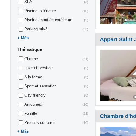
SPA
(3)
Piscine extérieure
(10)
Piscine chauffée extérieure
(5)
Parking privé
(53)
Más
Appart Saint 
Thématique
Charme
(31)
Luxe et prestige
(5)
A la ferme
(3)
Sport et sensation
(3)
Gay friendly
(8)
Amoureux
(20)
Famille
(28)
Chambre d'hô
Produits du terroir
(10)
Más