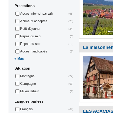
Prestations
Accès internet par wifi
(65)
Animaux acceptés
(25)
Petit déjeuner
(34)
Repas du midi
(3)
Repas du soir
(10)
La maisonnet
Accès handicapés
(6)
Más
Situation
Montagne
(22)
Campagne
(61)
Milieu Urbain
(2)
Langues parlées
Français
(69)
LES ACACIA