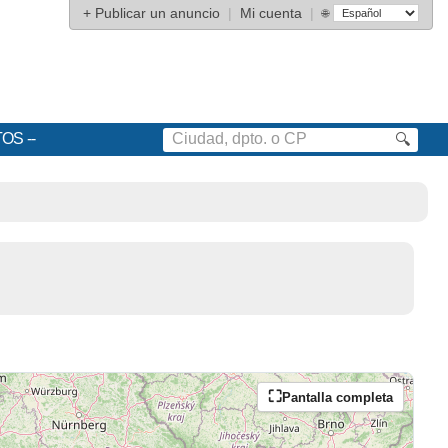
+
Publicar un anuncio
|
Mi cuenta
|
🌐
TOS
🔍
Pantalla completa