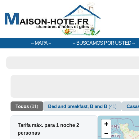
MAPA
BUSCAMOS POR USTED
Todos
(91)
Bed and breakfast, B and B
(41)
Casas
+
Tarifa máx. para 1 noche 2
−
personas