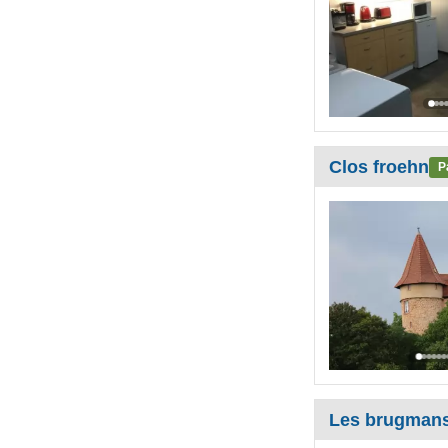
Clos froehn
P
Les brugmans