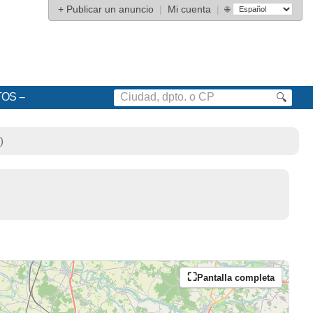
+
Publicar un anuncio
|
Mi cuenta
|
🌐
TOS
🔍
)
Pantalla completa