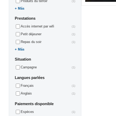
Produits du terroir
(1)
Más
Prestations
Accès internet par wifi
(1)
Petit déjeuner
(1)
Repas du soir
(1)
Más
Situation
Campagne
(1)
Langues parlées
Français
(1)
Anglais
(1)
Paiements disponible
Espèces
(1)