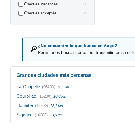
Chèques Vacances
(1)
Chèques acceptés
(1)
¿No encuentra lo que busca en Auge?
🔎
Permítanos buscar por usted: transmitimos su solici
Grandes ciudades más cercanas
La-Chapelle
(08200)
10,3 km
Courbillac
(16200)
10,6 km
Houlette
(16200)
12,1 km
Sigogne
(16200)
13,5 km