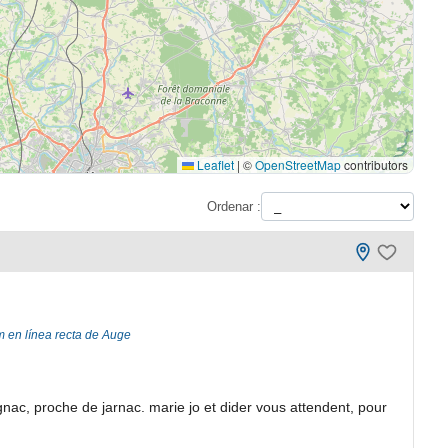
Leaflet
|
©
OpenStreetMap
contributors
Ordenar :
m en línea recta de Auge
ac, proche de jarnac. marie jo et dider vous attendent, pour