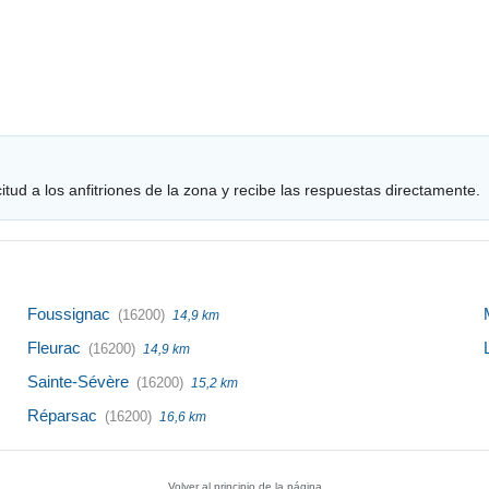
tud a los anfitriones de la zona y recibe las respuestas directamente.
Foussignac
(16200)
14,9 km
Fleurac
(16200)
14,9 km
Sainte-Sévère
(16200)
15,2 km
Réparsac
(16200)
16,6 km
Volver al principio de la página