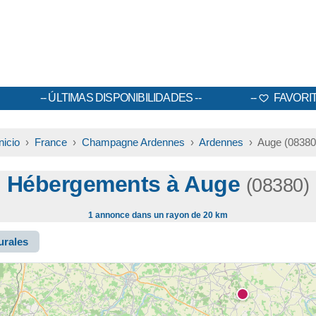
ÚLTIMAS DISPONIBILIDADES
FAVORI
Inicio
›
France
›
Champagne Ardennes
›
Ardennes
› Auge (08380
Hébergements à Auge
(08380)
1 annonce dans un rayon de 20 km
urales