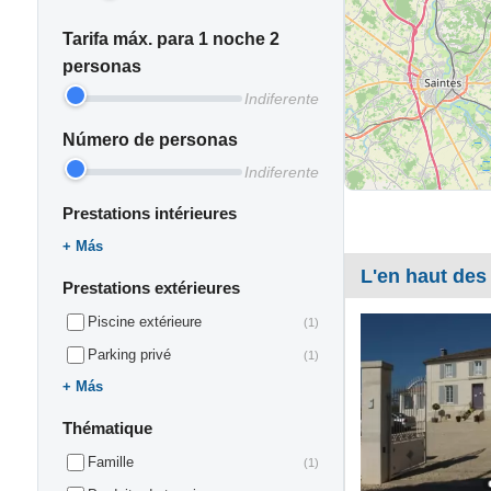
Tarifa máx. para 1 noche 2
personas
Indiferente
Número de personas
Indiferente
Prestations intérieures
Más
L'en haut des
Prestations extérieures
Piscine extérieure
(1)
Parking privé
(1)
Más
Thématique
Famille
(1)