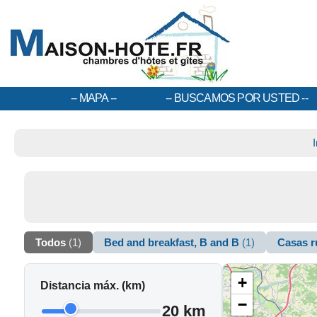
MAPA
BUSCAMOS POR USTED
Todos
(1)
Bed and breakfast, B and B
(1)
Casas r
+
Distancia máx. (km)
−
20 km