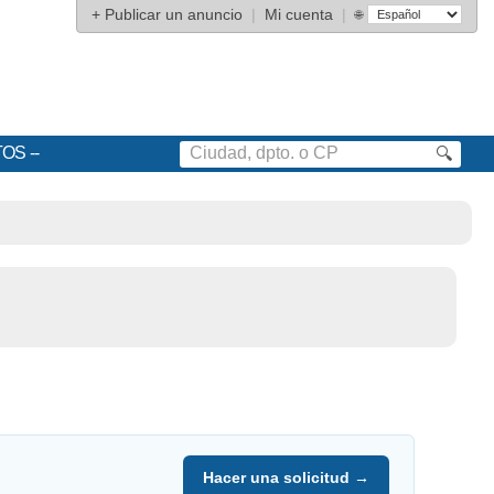
+
Publicar un anuncio
|
Mi cuenta
|
🌐
TOS
🔍
Hacer una solicitud →