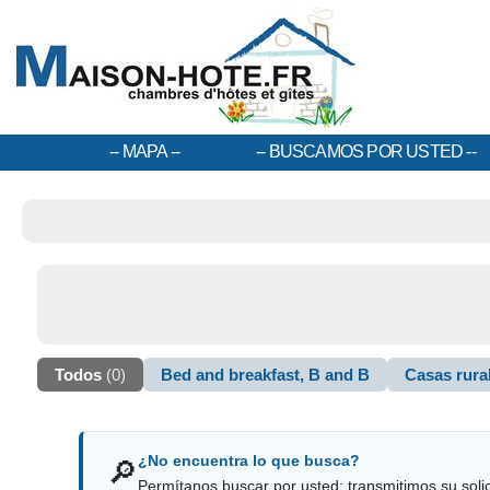
MAPA
BUSCAMOS POR USTED
Todos
(0)
Bed and breakfast, B and B
Casas rura
¿No encuentra lo que busca?
🔎
Permítanos buscar por usted: transmitimos su solici