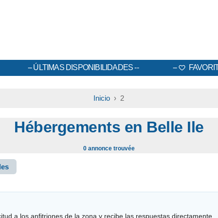
ÚLTIMAS DISPONIBILIDADES
FAVORI
Inicio
› 2
Hébergements en Belle Ile
0 annonce trouvée
les
tud a los anfitriones de la zona y recibe las respuestas directamente.