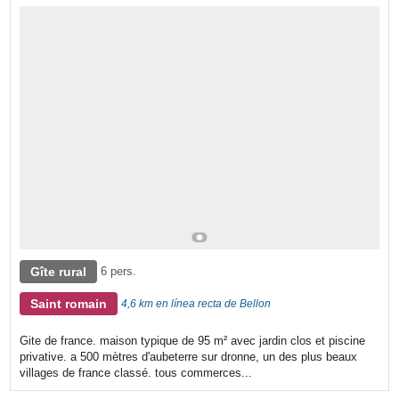
Gîte rural
6 pers.
Saint romain
4,6 km en línea recta de Bellon
Gite de france. maison typique de 95 m² avec jardin clos et piscine
privative. a 500 mètres d'aubeterre sur dronne, un des plus beaux
villages de france classé. tous commerces...