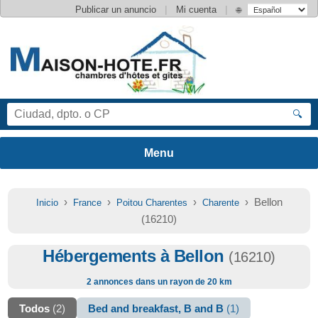
|
|
Publicar un anuncio
Mi cuenta
🌐
🔍
›
›
›
› Bellon
Inicio
France
Poitou Charentes
Charente
(16210)
Hébergements à Bellon
(16210)
2 annonces dans un rayon de 20 km
Todos
(2)
Bed and breakfast, B and B
(1)