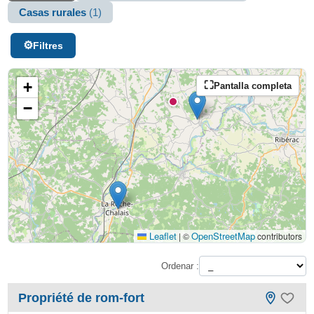
Casas rurales
(1)
Filtres
+
Pantalla completa
−
Leaflet
OpenStreetMap
|
©
contributors
Ordenar :
Propriété de rom-fort